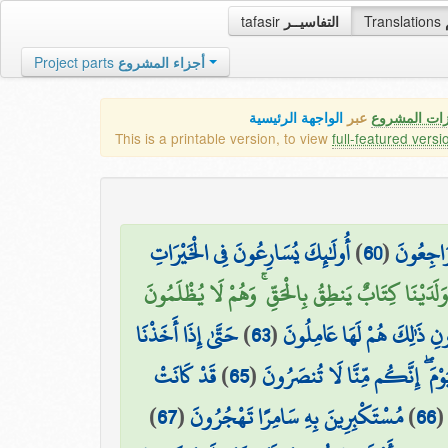
tafasir
التفاسيــر
Translations
Project parts
أجزاء المشروع
زات المشروع
عبر
الواجهة الرئيسية
This is a printable version, to view
full-featured versi
أُولَٰئِكَ يُسَارِعُونَ فِي الْخَيْرَاتِ
)
60
(
 رَاجِعُونَ
َلَدَيْنَا كِتَابٌ يَنطِقُ بِالْحَقِّ ۚ وَهُمْ لَا يُظْلَمُونَ
حَتَّىٰ إِذَا أَخَذْنَا
)
63
(
ونِ ذَٰلِكَ هُمْ لَهَا عَامِلُونَ
قَدْ كَانَتْ
)
65
(
يَوْمَ ۖ إِنَّكُم مِّنَّا لَا تُنصَرُونَ
)
67
(
مُسْتَكْبِرِينَ بِهِ سَامِرًا تَهْجُرُونَ
)
66