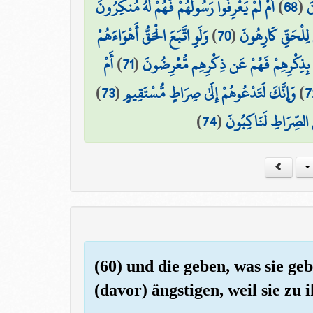
أَمْ لَمْ يَعْرِفُوا رَسُولَهُمْ فَهُمْ لَهُ مُنكِرُونَ
)
68
(
نَ
وَلَوِ اتَّبَعَ الْحَقُّ أَهْوَاءَهُمْ
)
70
(
 لِلْحَقِّ كَارِهُونَ
أَمْ
)
71
(
 بِذِكْرِهِمْ فَهُمْ عَن ذِكْرِهِم مُّعْرِضُونَ
)
73
(
وَإِنَّكَ لَتَدْعُوهُمْ إِلَىٰ صِرَاطٍ مُّسْتَقِيمٍ
)
7
)
74
(
نِ الصِّرَاطِ لَنَاكِبُونَ
(60) und die geben, was sie ge
(davor) ängstigen, weil sie z