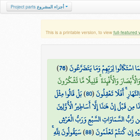
Project parts
أجزاء المشروع
This is a printable version, to view
full-featured 
)
76
(
ا اسْتَكَانُوا لِرَبِّهِمْ وَمَا يَتَضَرَّعُونَ
لْأَبْصَارَ وَالْأَفْئِدَةَ ۚ قَلِيلًا مَّا تَشْكُرُونَ
بَلْ قَالُوا مِثْلَ
)
80
(
َّهَارِ ۚ أَفَلَا تَعْقِلُونَ
َا مِن قَبْلُ إِنْ هَٰذَا إِلَّا أَسَاطِيرُ الْأَوَّلِينَ
ن رَّبُّ السَّمَاوَاتِ السَّبْعِ وَرَبُّ الْعَرْشِ
سَيَقُولُونَ لِلَّهِ ۚ
)
88
(
يْهِ إِن كُنتُمْ تَعْلَمُونَ