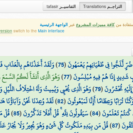
tafasir
التفاسيــر
Translations
التراجــم
ستفادة من
كافة مميزات المشروع
عبر
الواجهة الرئيسية
version
switch to the
Main interface
وَلَقَدْ أَخَذْنَاهُم بِالْعَذَابِ فَمَ
)
75
(
۞ ٍّ لَّلَجُّوا فِي طُغْيَانِهِمْ يَعْمَهُونَ
وَهُوَ الَّذِي أَنشَأَ لَكُمُ السَّمْعَ وَا
)
77
(
ابٍ شَدِيدٍ إِذَا هُمْ فِيهِ مُبْلِسُونَ
وَهُوَ الَّذِي يُحْيِي وَيُمِيتُ وَلَهُ اخْتِلَافُ اللَّيْلِ وَالن
)
79
(
ِلَيْهِ تُحْشَرُونَ
لَقَدْ وُعِدْنَا نَحْنُ وَآبَاؤُنَا هَٰذ
)
82
(
وَكُنَّا تُرَابًا وَعِظَامًا أَإِنَّا لَمَبْعُوثُونَ
قُلْ مَ
)
85
(
سَيَقُولُونَ لِلَّهِ ۚ قُلْ أَفَلَا تَذَكَّرُونَ
)
84
(
كُنتُمْ تَعْلَمُونَ
قُلْ مَن بِيَدِهِ مَلَكُوتُ كُلِّ شَيْءٍ وَهُوَ يُجِيرُ وَلَا يُجَارُ عَلَ
)
87
(
تَّقُونَ