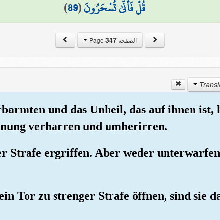
)
89
(
قُلْ فَأَنَّىٰ تُسْحَرُونَ
347
الصفحة Page
rbarmten und das Unheil, das auf ihnen ist
ehnung verharren und umherirren.
er Strafe ergriffen. Aber weder unterwarfen
n Tor zu strenger Strafe öffnen, sind sie d