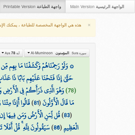
Printable Version
Main Version
الواجهة الرئيسية
واجهة الطباعة
×
هذه هي الواجهة المخصصة للطباعة ، يمكنك الإ
Al-Muminoon
78
المؤمنون
سورة Sura
آية Aya
وَلَوْ رَحِمْنَاهُمْ وَكَشَفْنَا مَا بِهِم مِّن ضُر
حَتَّىٰ إِذَا فَتَحْنَا عَلَيْهِم بَابًا ذَا عَذَ
وَهُوَ الَّذِي ذَرَأَكُمْ فِي الْأَرْضِ وَإ
(78)
قَالُوا أَإِذَا مِتْنَا 
)
81
(
مَا قَالَ الْأَوَّلُونَ
قُل لِّمَنِ الْأَرْضُ وَمَن فِيهَا إِن 
)
83
(
سَيَقُولُونَ لِلَّهِ ۚ قُلْ أَفَلَا تَ
)
86
(
الْعَظِيمِ