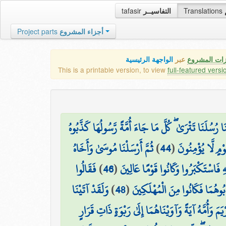
tafasir
التفاسيــر
Translations
Project parts
أجزاء المشروع
زات المشروع
عبر
الواجهة الرئيسية
This is a printable version, to view
full-featured versi
نَا رُسُلَنَا تَتْرَىٰ ۖ كُلَّ مَا جَاءَ أُمَّةً رَّسُولُهَا كَذَّبُوهُ
ثُمَّ أَرْسَلْنَا مُوسَىٰ وَأَخَاهُ
)
44
(
ۚ ٍ لَّا يُؤْمِنُونَ
فَقَالُوا
)
46
(
ِهِ فَاسْتَكْبَرُوا وَكَانُوا قَوْمًا عَالِينَ
وَلَقَدْ آتَيْنَا
)
48
(
بُوهُمَا فَكَانُوا مِنَ الْمُهْلَكِينَ
َمَ وَأُمَّهُ آيَةً وَآوَيْنَاهُمَا إِلَىٰ رَبْوَةٍ ذَاتِ قَرَارٍ