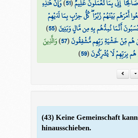
وَإِنَّ هَٰذِهِ
)
51
(
صَالِحًا ۖ إِنِّي بِمَا تَعْمَلُونَ عَلِيمٌ
عُوا أَمْرَهُم بَيْنَهُمْ زُبُرًا ۖ كُلُّ حِزْبٍ بِمَا لَدَيْهِمْ
)
55
(
حْسَبُونَ أَنَّمَا نُمِدُّهُم بِهِ مِن مَّالٍ وَبَنِينَ
وَالَّذِينَ
)
57
(
ينَ هُم مِّنْ خَشْيَةِ رَبِّهِم مُّشْفِقُونَ
)
59
(
َ هُم بِرَبِّهِمْ لَا يُشْرِكُونَ
(43) Keine Gemeinschaft kann 
hinausschieben.