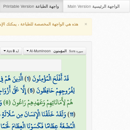
Printable Version
Main Version
الواجهة الرئيسية
واجهة الطباعة
×
هذه هي الواجهة المخصصة للطباعة ، يمكنك الإ
Al-Muminoon
8
المؤمنون
سورة Sura
آية Aya
الَّذِينَ هُمْ ف
)
1
(
قَدْ أَفْلَحَ الْمُؤْمِنُونَ
إِلَّا عَلَىٰ أَزْوَ
)
5
(
لِفُرُوجِهِمْ حَافِظُونَ
هُمْ لِأَمَانَاتِهِمْ وَعَهْدِهِمْ رَاعُونَ (8)
وَ
وَلَقَدْ خَلَقْنَا الْإِنسَانَ مِن سُلَالَةٍ 
)
11
(
الْمُضْغَةَ عِظَامًا فَكَسَوْنَا الْعِظَامَ لَحْمًا ثُم