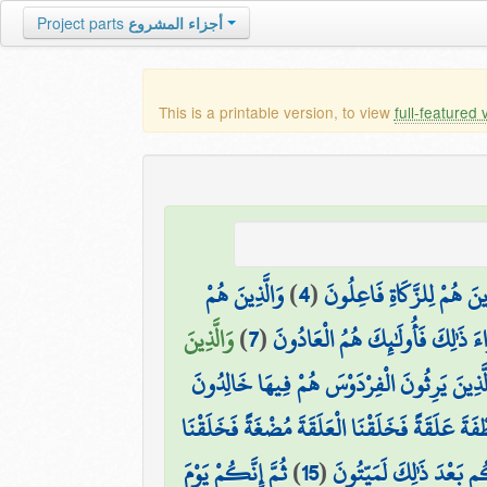
Project parts
أجزاء المشروع
This is a printable version, to view
full-featured 
وَالَّذِينَ هُمْ
)
4
(
ِينَ هُمْ لِلزَّكَاةِ فَاعِلُونَ
وَالَّذِينَ
)
7
(
اءَ ذَٰلِكَ فَأُولَٰئِكَ هُمُ الْعَادُونَ
َّذِينَ يَرِثُونَ الْفِرْدَوْسَ هُمْ فِيهَا خَالِدُونَ
طْفَةَ عَلَقَةً فَخَلَقْنَا الْعَلَقَةَ مُضْغَةً فَخَلَقْنَا
ثُمَّ إِنَّكُمْ يَوْمَ
)
15
(
كُم بَعْدَ ذَٰلِكَ لَمَيِّتُونَ