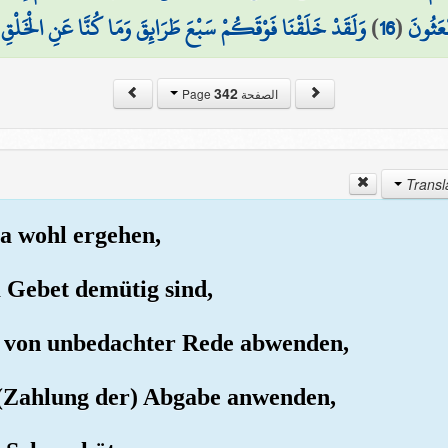
وَلَقَدْ خَلَقْنَا فَوْقَكُمْ سَبْعَ طَرَائِقَ وَمَا كُنَّا عَنِ الْخَلْقِ 
)
16
(
ْعَثُونَ
342
الصفحة Page
ja wohl ergehen,
m Gebet demütig sind,
ch von unbedachter Rede abwenden,
e (Zahlung der) Abgabe anwenden,