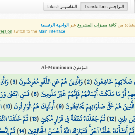
tafasir
التفاسيــر
Translations
التراجــم
ستفادة من
كافة مميزات المشروع
عبر
الواجهة الرئيسية
version
switch to the
Main interface
المؤمنون Al-Muminoon
وَالَّذ
)
3
(
وَالَّذِينَ هُمْ عَنِ اللَّغْوِ مُعْرِضُونَ
)
2
(
ِي صَلَاتِهِمْ خَاشِعُونَ
فَمَنِ ابْتَغَىٰ وَرَ
)
6
(
اجِهِمْ أَوْ مَا مَلَكَتْ أَيْمَانُهُمْ فَإِنَّهُمْ غَيْرُ مَلُومِينَ
ال
)
10
(
أُولَٰئِكَ هُمُ الْوَارِثُونَ
)
9
(
الَّذِينَ هُمْ عَلَىٰ صَلَوَاتِهِمْ يُحَافِظُونَ
ثُمَّ خَلَقْنَا النُّ
)
13
(
ثُمَّ جَعَلْنَاهُ نُطْفَةً فِي قَرَارٍ مَّكِينٍ
)
12
(
مِّن طِينٍ
ثُمَّ إِنَّ
)
14
(
َّ أَنشَأْنَاهُ خَلْقًا آخَرَ ۚ فَتَبَارَكَ اللَّهُ أَحْسَنُ الْخَالِقِينَ