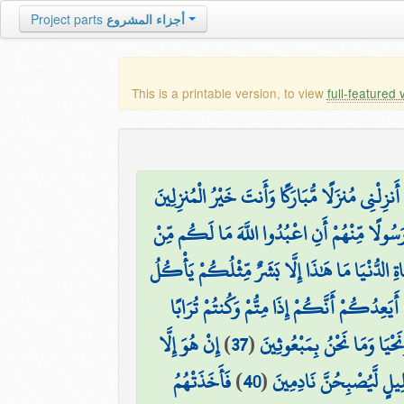
Project parts
أجزاء المشروع
This is a printable version, to view
full-featured 
أَنزِلْنِي مُنزَلًا مُّبَارَكًا وَأَنتَ خَيْرُ الْمُنزِلِينَ
رَسُولًا مِّنْهُمْ أَنِ اعْبُدُوا اللَّهَ مَا لَكُم مِّنْ
َاةِ الدُّنْيَا مَا هَٰذَا إِلَّا بَشَرٌ مِّثْلُكُمْ يَأْكُلُ
أَيَعِدُكُمْ أَنَّكُمْ إِذَا مِتُّمْ وَكُنتُمْ تُرَابًا
إِنْ هُوَ إِلَّا
)
37
(
َحْيَا وَمَا نَحْنُ بِمَبْعُوثِينَ
فَأَخَذَتْهُمُ
)
40
(
ِيلٍ لَّيُصْبِحُنَّ نَادِمِينَ