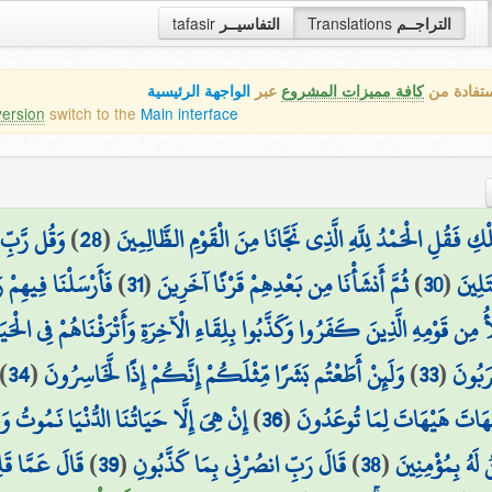
tafasir
التفاسيــر
Translations
التراجــم
ستفادة من
كافة مميزات المشروع
عبر
الواجهة الرئيسية
version
switch to the
Main interface
وَقُل رَّبِّ 
)
28
(
 فَقُلِ الْحَمْدُ لِلَّهِ الَّذِي نَجَّانَا مِنَ الْقَوْمِ الظَّالِمِينَ
فَأَرْسَلْنَا فِيهِمْ 
)
31
(
ثُمَّ أَنشَأْنَا مِن بَعْدِهِمْ قَرْنًا آخَرِينَ
)
30
(
َلِينَ
أُ مِن قَوْمِهِ الَّذِينَ كَفَرُوا وَكَذَّبُوا بِلِقَاءِ الْآخِرَةِ وَأَتْرَفْنَاهُمْ فِي الْحَي
)
34
(
وَلَئِنْ أَطَعْتُم بَشَرًا مِّثْلَكُمْ إِنَّكُمْ إِذًا لَّخَاسِرُونَ
)
33
(
رَبُونَ
إِنْ هِيَ إِلَّا حَيَاتُنَا الدُّنْيَا نَمُوتُ وَن
)
36
(
۞ تَ هَيْهَاتَ لِمَا تُوعَدُونَ
قَالَ عَمَّا قَل
)
39
(
قَالَ رَبِّ انصُرْنِي بِمَا كَذَّبُونِ
)
38
(
 لَهُ بِمُؤْمِنِينَ