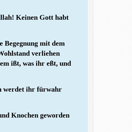
llah! Keinen Gott habt
die Begegnung mit dem
 Wohlstand verliehen
em ißt, was ihr eßt, und
n werdet ihr fürwahr
e und Knochen geworden