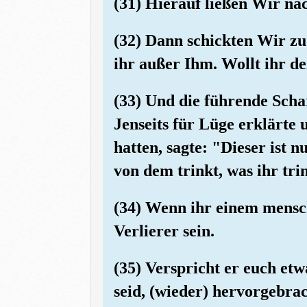
(31) Hierauf ließen Wir na
(32) Dann schickten Wir zu
ihr außer Ihm. Wollt ihr de
(33) Und die führende Scha
Jenseits für Lüge erklärte
hatten, sagte: "Dieser ist 
von dem trinkt, was ihr trin
(34) Wenn ihr einem mensc
Verlierer sein.
(35) Verspricht er euch et
seid, (wieder) hervorgebra