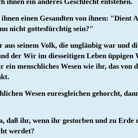
ch ihnen ein anderes Geschlecht entstehen.
 ihnen einen Gesandten von ihnen: "Dient A
nn nicht gottesfürchtig sein?"
r aus seinem Volk, die ungläubig war und 
 und der Wir im diesseitigen Leben üppigen
nur ein menschliches Wesen wie ihr, das von d
kt.
hlichen Wesen euresgleichen gehorcht, dan
wa, daß ihr, wenn ihr gestorben und zu Erd
cht werdet?