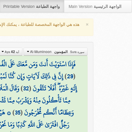
Printable Version
Main Version
الواجهة الرئيسية
واجهة الطباعة
×
هذه هي الواجهة المخصصة للطباعة ، يمكنك الإ
Al-Muminoon
42
المؤمنون
سورة Sura
آية Aya
فَإِذَا اسْتَوَيْتَ أَنتَ وَمَن مَّعَكَ عَلَى الْفُلْكِ
إِنَّ فِي ذَٰلِكَ لَآيَاتٍ وَإِن كُنَّا لَمُبْت
)
29
(
وَقَالَ الْمَلَ
)
32
(
إِلَٰهٍ غَيْرُهُ ۖ أَفَلَا تَتَّقُونَ
مِمَّا تَأْكُلُونَ مِنْهُ وَيَشْرَبُ مِمَّا تَشْ
هَيْهَا
)
35
(
وَعِظَامًا أَنَّكُم مُّخْرَجُونَ
رَجُلٌ افْتَرَىٰ عَلَى اللَّهِ كَذِبًا وَمَا نَحْنُ