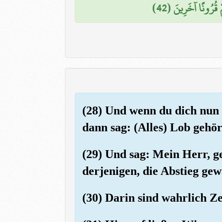
ْ قُرُونًا آخَرِينَ (42
(28) Und wenn du dich nun a
dann sag: (Alles) Lob gehör
(29) Und sag: Mein Herr, g
derjenigen, die Abstieg ge
(30) Darin sind wahrlich Z