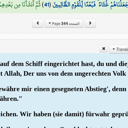
ثُمَّ أَنشَأْنَا مِن بَعْدِهِم)
)
41
(
عَلْنَاهُمْ غُثَاءً ۚ فَبُعْدًا لِّلْقَوْمِ الظَّالِمِينَ
344
الصفحة Page
uf dem Schiff eingerichtet hast, du und diej
t Allah, Der uns von dem ungerechten Volk e
ewähre mir einen gesegneten Abstieg', denn 
währen."
eichen. Wir haben (sie damit) fürwahr geprü