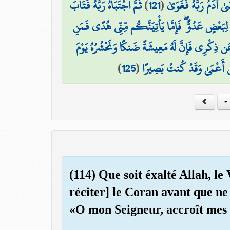
ثُمَّ اجْتَبَاهُ رَبُّهُ فَتَابَ
)
121
(
ىٰ آدَمُ رَبَّهُ فَغَوَىٰ
بَعْضٍ عَدُوٌّ ۖ فَإِمَّا يَأْتِيَنَّكُم مِّنِّي هُدًى فَمَنِ
 ذِكْرِي فَإِنَّ لَهُ مَعِيشَةً ضَنكًا وَنَحْشُرُهُ يَوْمَ
)
125
(
ِي أَعْمَىٰ وَقَدْ كُنتُ بَصِيرًا
(114) Que soit éxalté Allah, le
réciter] le Coran avant que ne 
«O mon Seigneur, accroît mes