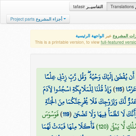
tafasir
التفاسيــر
Translations
Project parts
أجزاء المشروع
زات المشروع
عبر
الواجهة الرئيسية
This is a printable version, to view
full-featured versi
ِ أَن يُقْضَىٰ إِلَيْكَ وَحْيُهُ ۖ وَقُل رَّبِّ زِدْنِي عِلْمًا
وَإِذْ قُلْنَا لِلْمَلَائِكَةِ اسْجُدُوا لِآدَمَ
)
115
(
عَزْمًا
عَدُوٌّ لَّكَ وَلِزَوْجِكَ فَلَا يُخْرِجَنَّكُمَا مِنَ الْجَنَّةِ
فَوَسْوَسَ
)
119
(
أَنَّكَ لَا تَظْمَأُ فِيهَا وَلَا تَضْحَىٰ
ْكٍ لَّا يَبْلَىٰ (120
فَأَكَلَا مِنْهَا فَبَدَتْ لَهُمَا