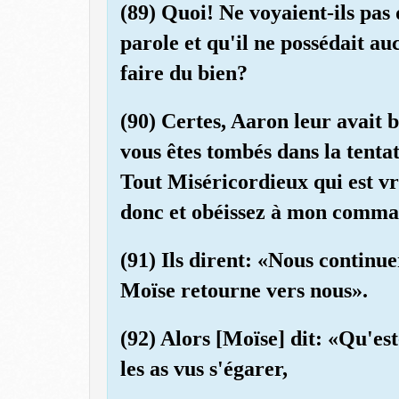
(89) Quoi! Ne voyaient-ils pas 
parole et qu'il ne possédait a
faire du bien?
(90) Certes, Aaron leur avait 
vous êtes tombés dans la tentat
Tout Miséricordieux qui est v
donc et obéissez à mon comm
(91) Ils dirent: «Nous continue
Moïse retourne vers nous».
(92) Alors [Moïse] dit: «Qu'es
les as vus s'égarer,