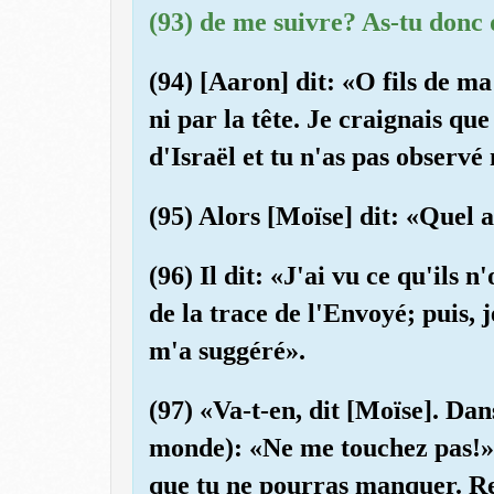
(93) de me suivre? As-tu don
(94) [Aaron] dit: «O fils de m
ni par la tête. Je craignais que
d'Israël et tu n'as pas observé
(95) Alors [Moïse] dit: «Quel 
(96) Il dit: «J'ai vu ce qu'ils 
de la trace de l'Envoyé; puis, 
m'a suggéré».
(97) «Va-t-en, dit [Moïse]. Dans
monde): «Ne me touchez pas!» 
que tu ne pourras manquer. Re