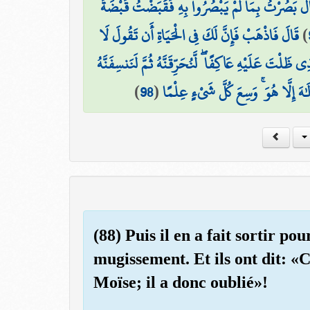
لَ بَصُرْتُ بِمَا لَمْ يَبْصُرُوا بِهِ فَقَبَضْتُ قَبْضَةً
قَالَ فَاذْهَبْ فَإِنَّ لَكَ فِي الْحَيَاةِ أَن تَقُولَ لَا
)
ِي ظَلْتَ عَلَيْهِ عَاكِفًا ۖ لَّنُحَرِّقَنَّهُ ثُمَّ لَنَنسِفَنَّهُ
)
98
(
ِلَٰهَ إِلَّا هُوَ ۚ وَسِعَ كُلَّ شَيْءٍ عِلْمًا
(88) Puis il en a fait sortir po
mugissement. Et ils ont dit: «C'
Moïse; il a donc oublié»!