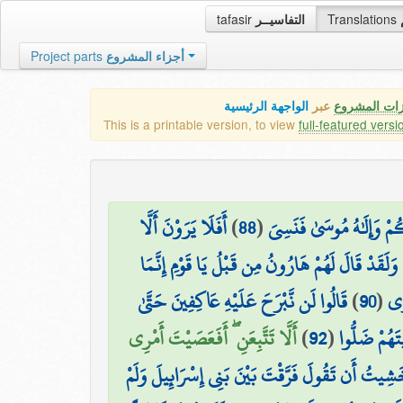
tafasir
التفاسيــر
Translations
Project parts
أجزاء المشروع
زات المشروع
عبر
الواجهة الرئيسية
This is a printable version, to view
full-featured versi
أَفَلَا يَرَوْنَ أَلَّا
)
88
(
ُمْ وَإِلَٰهُ مُوسَىٰ فَنَسِيَ
وَلَقَدْ قَالَ لَهُمْ هَارُونُ مِن قَبْلُ يَا قَوْمِ إِنَّمَا
قَالُوا لَن نَّبْرَحَ عَلَيْهِ عَاكِفِينَ حَتَّىٰ
)
90
(
رِي
أَلَّا تَتَّبِعَنِ ۖ أَفَعَصَيْتَ أَمْرِي
)
92
(
تَهُمْ ضَلُّوا
ي خَشِيتُ أَن تَقُولَ فَرَّقْتَ بَيْنَ بَنِي إِسْرَائِيلَ وَلَمْ