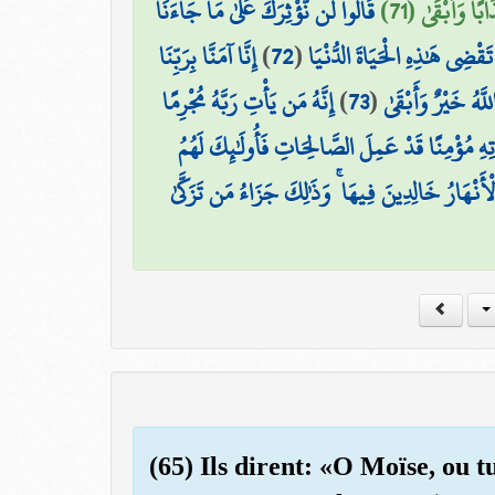
ًا وَأَبْقَىٰ (71
قَالُوا لَن نُّؤْثِرَكَ عَلَىٰ مَا جَاءَنَا
إِنَّا آمَنَّا بِرَبِّنَا
)
72
(
قْضِي هَٰذِهِ الْحَيَاةَ الدُّنْيَا
إِنَّهُ مَن يَأْتِ رَبَّهُ مُجْرِمًا
)
73
(
َّهُ خَيْرٌ وَأَبْقَىٰ
تِهِ مُؤْمِنًا قَدْ عَمِلَ الصَّالِحَاتِ فَأُولَٰئِكَ لَهُمُ
نْهَارُ خَالِدِينَ فِيهَا ۚ وَذَٰلِكَ جَزَاءُ مَن تَزَكَّىٰ
(65) Ils dirent: «O Moïse, ou t