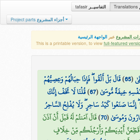
tafasir
التفاسيــر
Translations
Project parts
أجزاء المشروع
زات المشروع
عبر
الواجهة الرئيسية
This is a printable version, to view
full-featured versi
قَالَ بَلْ أَلْقُوا ۖ فَإِذَا حِبَالُهُمْ وَعِصِيُّهُمْ
)
65
(
َىٰ
قُلْنَا لَا تَخَفْ إِنَّكَ
)
67
(
َفْسِهِ خِيفَةً مُّوسَىٰ
 إِنَّمَا صَنَعُوا كَيْدُ سَاحِرٍ ۖ وَلَا يُفْلِحُ السَّاحِرُ
قَالَ آمَنتُمْ لَهُ قَبْلَ أَنْ آذَنَ
)
70
(
 هَارُونَ وَمُوسَىٰ
أُقَطِّعَنَّ أَيْدِيَكُمْ وَأَرْجُلَكُم مِّنْ خِلَافٍ