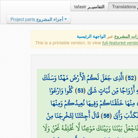
tafasir
التفاسيــر
Translations
Project parts
أجزاء المشروع
زات المشروع
عبر
الواجهة الرئيسية
This is a printable version, to view
full-featured versi
الَّذِي جَعَلَ لَكُمُ الْأَرْضَ مَهْدًا وَسَلَكَ
)
52
(
كُلُوا وَارْعَوْا
)
53
(
 أَزْوَاجًا مِّن نَّبَاتٍ شَتَّىٰ
۞ نْهَا خَلَقْنَاكُمْ وَفِيهَا نُعِيدُكُمْ وَمِنْهَا
قَالَ أَجِئْتَنَا لِتُخْرِجَنَا مِنْ
)
56
(
فَكَذَّبَ وَأَبَىٰ
 فَاجْعَلْ بَيْنَنَا وَبَيْنَكَ مَوْعِدًا لَّا نُخْلِفُهُ نَحْنُ وَلَا