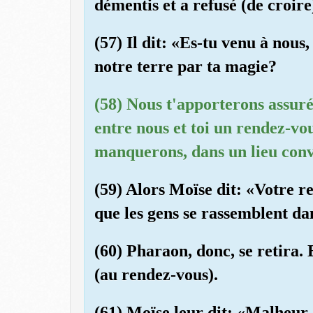
démentis et a refusé (de croire
(57) Il dit: «Es-tu venu à nous
notre terre par ta magie?
(58) Nous t'apporterons assur
entre nous et toi un rendez-vou
manquerons, dans un lieu con
(59) Alors Moïse dit: «Votre ren
que les gens se rassemblent da
(60) Pharaon, donc, se retira. 
(au rendez-vous).
(61) Moïse leur dit: «Malheur