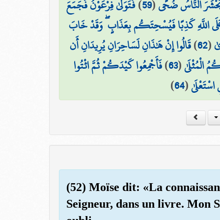
فَتَوَلَّىٰ فِرْعَوْنُ فَجَمَعَ
)
59
(
 يُحْشَرَ النَّاسُ ضُحًى
َلَى اللَّهِ كَذِبًا فَيُسْحِتَكُم بِعَذَابٍ ۖ وَقَدْ خَابَ
قَالُوا إِنْ هَٰذَانِ لَسَاحِرَانِ يُرِيدَانِ أَن
)
62
(
ىٰ
فَأَجْمِعُوا كَيْدَكُمْ ثُمَّ ائْتُوا
)
63
(
ُ الْمُثْلَىٰ
)
64
(
ِ اسْتَعْلَىٰ
(52) Moïse dit: «La connaissan
Seigneur, dans un livre. Mon 