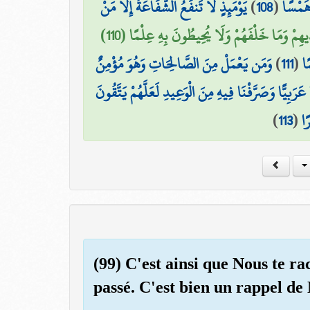
يَوْمَئِذٍ لَّا تَنفَعُ الشَّفَاعَةُ إِلَّا مَنْ
)
108
(
هَمْسًا
ْدِيهِمْ وَمَا خَلْفَهُمْ وَلَا يُحِيطُونَ بِهِ عِلْمًا (110
وَمَن يَعْمَلْ مِنَ الصَّالِحَاتِ وَهُوَ مُؤْمِنٌ
)
111
(
۞ 
ا عَرَبِيًّا وَصَرَّفْنَا فِيهِ مِنَ الْوَعِيدِ لَعَلَّهُمْ يَتَّقُونَ
)
113
(
ًا
(99) C'est ainsi que Nous te rac
passé. C'est bien un rappel de