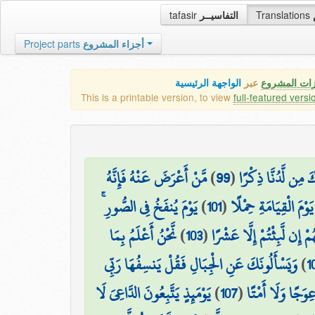
tafasir
التفاسيــر
Translations
Project parts
أجزاء المشروع
زات المشروع
عبر
الواجهة الرئيسية
This is a printable version, to view
full-featured versi
مَّنْ أَعْرَضَ عَنْهُ فَإِنَّهُ
)
99
(
 مِن لَّدُنَّا ذِكْرًا
يَوْمَ يُنفَخُ فِي الصُّورِ ۚ
)
101
(
َوْمَ الْقِيَامَةِ حِمْلًا
نَّحْنُ أَعْلَمُ بِمَا
)
103
(
مْ إِن لَّبِثْتُمْ إِلَّا عَشْرًا
وَيَسْأَلُونَكَ عَنِ الْجِبَالِ فَقُلْ يَنسِفُهَا رَبِّي
)
1
يَوْمَئِذٍ يَتَّبِعُونَ الدَّاعِيَ لَا
)
107
(
ِوَجًا وَلَا أَمْتًا