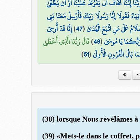
َبَّنَا إِنَّنَا نَخَافُ أَن يَفْرُطَ عَلَيْنَا أَوْ أَن يَطْغَىٰ
ْتِيَاهُ فَقُولَا إِنَّا رَسُولَا رَبِّكَ فَأَرْسِلْ مَعَنَا بَنِي
إِنَّا قَدْ أُوحِيَ
)
47
(
َلَامُ عَلَىٰ مَنِ اتَّبَعَ الْهُدَىٰ
قَالَ رَبُّنَا الَّذِي أَعْطَىٰ
)
49
(
َبُّكُمَا يَا مُوسَىٰ
)
51
(
مَا بَالُ الْقُرُونِ الْأُولَىٰ
(38) lorsque Nous révélâmes à 
(39) «Mets-le dans le coffret, p