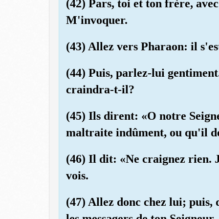
(42) Pars, toi et ton frère, av
M'invoquer.
(43) Allez vers Pharaon: il s'e
(44) Puis, parlez-lui gentiment
craindra-t-il?
(45) Ils dirent: «O notre Seign
maltraite indûment, ou qu'il dé
(46) Il dit: «Ne craignez rien. 
vois.
(47) Allez donc chez lui; puis,
les messagers de ton Seigneur.