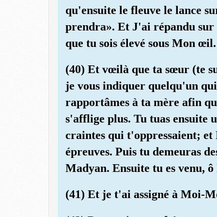
qu'ensuite le fleuve le lance su
prendra». Et J'ai répandu sur 
que tu sois élevé sous Mon œil.
(40) Et vœilà que ta sœur (te s
je vous indiquer quelqu'un qui
rapportâmes à ta mère afin que 
s'afflige plus. Tu tuas ensuite
craintes qui t'oppressaient; e
épreuves. Puis tu demeuras des
Madyan. Ensuite tu es venu, ô
(41) Et je t'ai assigné à Moi-