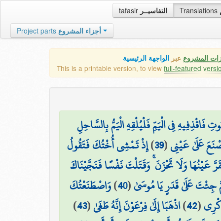
tafasir
التفاسيــر
Translations
Project parts
أجزاء المشروع
زات المشروع
عبر
الواجهة الرئيسية
This is a printable version, to view
full-featured versi
وتِ فَاقْذِفِيهِ فِي الْيَمِّ فَلْيُلْقِهِ الْيَمُّ بِالسَّاحِلِ
إِذْ تَمْشِي أُخْتُكَ فَتَقُولُ
)
39
(
تُصْنَعَ عَلَىٰ عَيْنِي
رَّ عَيْنُهَا وَلَا تَحْزَنَ ۚ وَقَتَلْتَ نَفْسًا فَنَجَّيْنَاكَ
وَاصْطَنَعْتُكَ
)
40
(
ُمَّ جِئْتَ عَلَىٰ قَدَرٍ يَا مُوسَىٰ
)
43
(
اذْهَبَا إِلَىٰ فِرْعَوْنَ إِنَّهُ طَغَىٰ
)
42
(
ِكْرِي