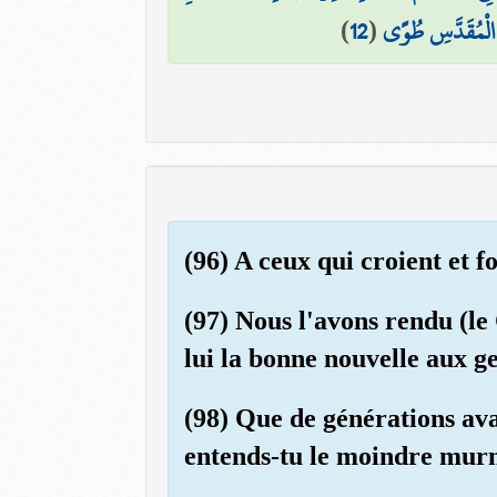
)
12
(
ادِ الْمُقَدَّسِ طُوًى
(96) A ceux qui croient et 
(97) Nous l'avons rendu (le
lui la bonne nouvelle aux ge
(98) Que de générations ava
entends-tu le moindre mu