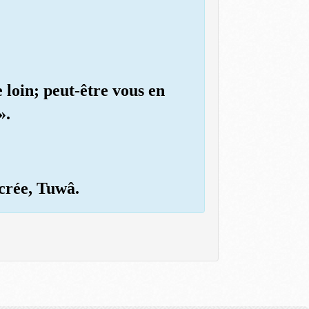
de loin; peut-être vous en
».
acrée, Tuwâ.