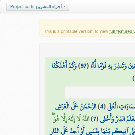
Project parts
أجزاء المشروع
This is a printable version, to view
full-featured 
وَكَمْ أَهْلَكْنَا
)
97
(
ِينَ وَتُنذِرَ بِهِ قَوْمًا لُّدًّا
)
الرَّحْمَٰنُ عَلَى الْعَرْشِ
)
4
(
َمَاوَاتِ الْعُلَى
اللَّهُ لَا إِلَٰهَ إِلَّا هُوَ ۖ
)
7
(
َعْلَمُ السِّرَّ وَأَخْفَى
َعَلِّي آتِيكُم مِّنْهَا بِقَبَسٍ أَوْ أَجِدُ عَلَى النَّارِ