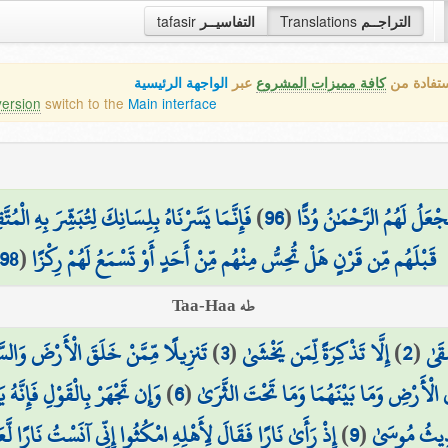
tafasir
التفاسيــر
Translations
التراجــم
ستفادة من
كافة مميزات المشروع
عبر
الواجهة الرئيسية
version
switch to the
Main interface
فَإِنَّمَا يَسَّرْنَاهُ بِلِسَانِكَ لِتُبَشِّرَ بِهِ الْمُتَّق
)
96
(
عَلُ لَهُمُ الرَّحْمَٰنُ وُدًّا
98
(
قَبْلَهُم مِّن قَرْنٍ هَلْ تُحِسُّ مِنْهُم مِّنْ أَحَدٍ أَوْ تَسْمَعُ لَهُمْ رِكْزًا
طه Taa-Haa
تَنزِيلًا مِّمَّنْ خَلَقَ الْأَرْضَ وَالسّ
)
3
(
إِلَّا تَذْكِرَةً لِّمَن يَخْشَىٰ
)
2
(
قَىٰ
وَإِن تَجْهَرْ بِالْقَوْلِ فَإِنَّهُ ي
)
6
(
 الْأَرْضِ وَمَا بَيْنَهُمَا وَمَا تَحْتَ الثَّرَىٰ
إِذْ رَأَىٰ نَارًا فَقَالَ لِأَهْلِهِ امْكُثُوا إِنِّي آنَسْتُ نَارًا لّ
)
9
(
دِيثُ مُوسَىٰ