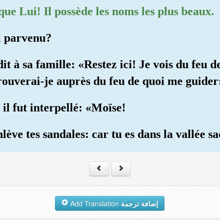
 que Lui! Il possède les noms les plus beaux.
il parvenu?
 dit à sa famille: «Restez ici! Je vois du feu 
trouverai-je auprès du feu de quoi me guider
, il fut interpellé: «Moïse!
nlève tes sandales: car tu es dans la vallée s
Add Translation
إضافة ترجمة