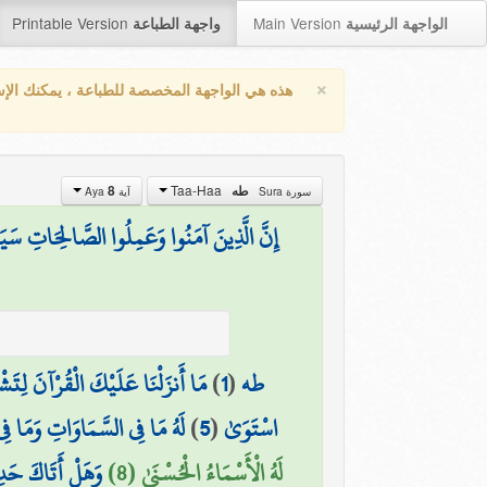
Printable Version
Main Version
الواجهة الرئيسية
واجهة الطباعة
×
هذه هي الواجهة المخصصة للطباعة ، يمكنك الإ
Taa-Haa
8
طه
سورة Sura
آية Aya
إِنَّ الَّذِينَ آمَنُوا وَعَمِلُوا الصَّالِحَاتِ سَيَجْ
مَا أَنزَلْنَا عَلَيْكَ الْقُرْآنَ لِتَشْ
)
1
(
طه
لَهُ مَا فِي السَّمَاوَاتِ وَمَا فِي
)
5
(
اسْتَوَىٰ
لَهُ الْأَسْمَاءُ الْحُسْنَىٰ (8)
وَهَلْ أَتَاكَ حَ