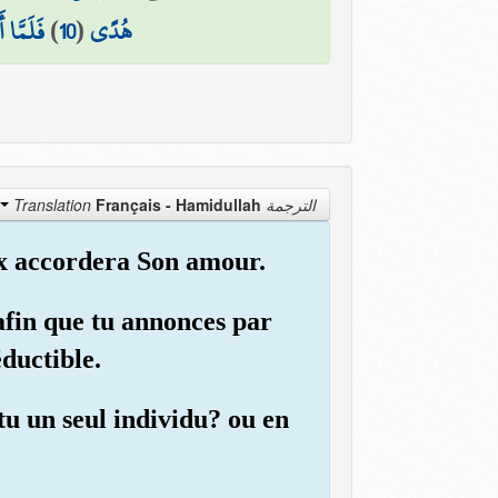
فَلَمَّا 
)
10
(
هُدًى
Français - Hamidullah
الترجمة Translation
ux accordera Son amour.
afin que tu annonces par
éductible.
tu un seul individu? ou en