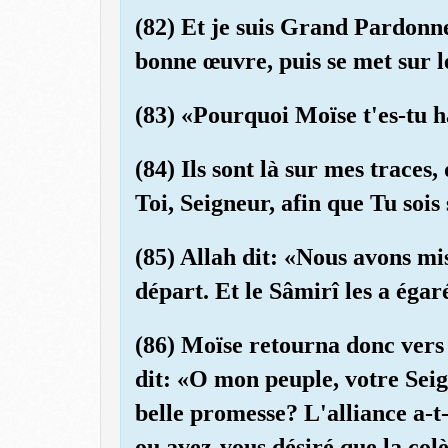
(82) Et je suis Grand Pardonneu
bonne œuvre, puis se met sur 
(83) «Pourquoi Moïse t'es-tu h
(84) Ils sont là sur mes traces,
Toi, Seigneur, afin que Tu sois s
(85) Allah dit: «Nous avons mi
départ. Et le Sâmirî les a égar
(86) Moïse retourna donc vers 
dit: «O mon peuple, votre Seign
belle promesse? L'alliance a-t
ou avez-vous désiré que la col