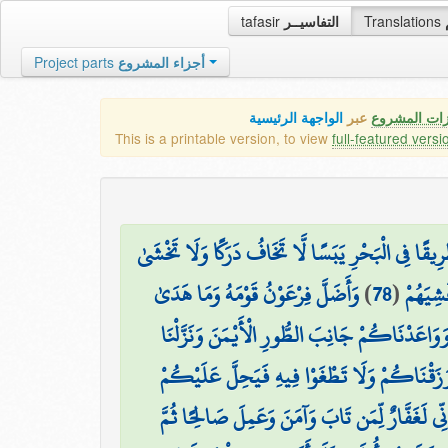
tafasir
التفاسيــر
Translations
Project parts
أجزاء المشروع
زات المشروع
عبر
الواجهة الرئيسية
This is a printable version, to view
full-featured versi
رِيقًا فِي الْبَحْرِ يَبَسًا لَّا تَخَافُ دَرَكًا وَلَا تَخْشَىٰ
وَأَضَلَّ فِرْعَوْنُ قَوْمَهُ وَمَا هَدَىٰ
)
78
(
َشِيَهُمْ
وَاعَدْنَاكُمْ جَانِبَ الطُّورِ الْأَيْمَنَ وَنَزَّلْنَا
َزَقْنَاكُمْ وَلَا تَطْغَوْا فِيهِ فَيَحِلَّ عَلَيْكُمْ
ِنِّي لَغَفَّارٌ لِّمَن تَابَ وَآمَنَ وَعَمِلَ صَالِحًا ثُمَّ