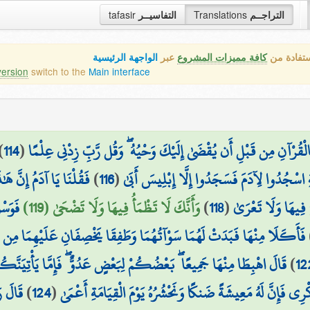
tafasir
التفاسيــر
Translations
التراجــم
ستفادة من
كافة مميزات المشروع
عبر
الواجهة الرئيسية
version
switch to the
Main interface
)
114
(
بِالْقُرْآنِ مِن قَبْلِ أَن يُقْضَىٰ إِلَيْكَ وَحْيُهُ ۖ وَقُل رَّبِّ زِدْنِي عِلْمًا
فَقُلْنَا يَا آدَمُ إِنَّ هَ
)
116
(
َةِ اسْجُدُوا لِآدَمَ فَسَجَدُوا إِلَّا إِبْلِيسَ أَبَىٰ
فَوَسْ
وَأَنَّكَ لَا تَظْمَأُ فِيهَا وَلَا تَضْحَىٰ (119)
)
118
(
َ فِيهَا وَلَا تَعْرَىٰ
فَأَكَلَا مِنْهَا فَبَدَتْ لَهُمَا سَوْآتُهُمَا وَطَفِقَا يَخْصِفَانِ عَلَيْهِمَا مِن وَرَ
قَالَ اهْبِطَا مِنْهَا جَمِيعًا ۖ بَعْضُكُمْ لِبَعْضٍ عَدُوٌّ ۖ فَإِمَّا يَأْتِيَنَّ
)
12
قَالَ ر
)
124
(
 فَإِنَّ لَهُ مَعِيشَةً ضَنكًا وَنَحْشُرُهُ يَوْمَ الْقِيَامَةِ أَعْمَىٰ