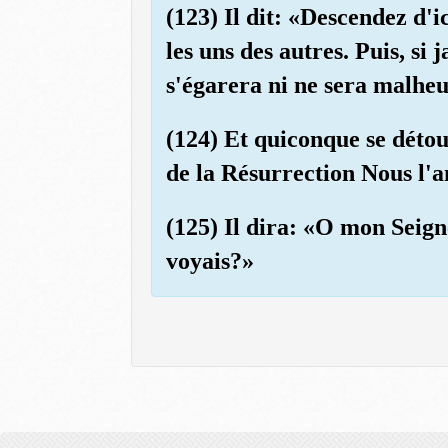
(123) Il dit: «Descendez d'
les uns des autres. Puis, s
s'égarera ni ne sera malhe
(124) Et quiconque se détou
de la Résurrection Nous l'
(125) Il dira: «O mon Seig
voyais?»