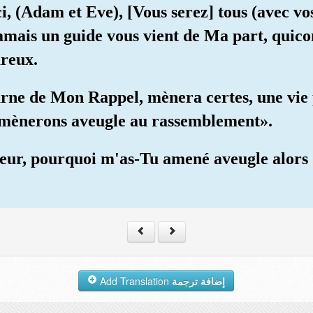
ici, (Adam et Eve), [Vous serez] tous (avec v
i jamais un guide vous vient de Ma part, qui
ureux.
rne de Mon Rappel, mènera certes, une vie p
amènerons aveugle au rassemblement».
neur, pourquoi m'as-Tu amené aveugle alors
Add Translation
إضافة ترجمة