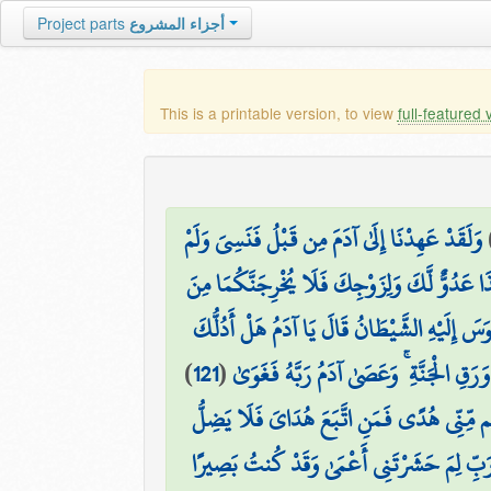
Project parts
أجزاء المشروع
This is a printable version, to view
full-featured 
وَلَقَدْ عَهِدْنَا إِلَىٰ آدَمَ مِن قَبْلُ فَنَسِيَ وَلَمْ
ٰذَا عَدُوٌّ لَّكَ وَلِزَوْجِكَ فَلَا يُخْرِجَنَّكُمَا مِنَ
وَسَ إِلَيْهِ الشَّيْطَانُ قَالَ يَا آدَمُ هَلْ أَدُلُّكَ
)
121
(
قِ الْجَنَّةِ ۚ وَعَصَىٰ آدَمُ رَبَّهُ فَغَوَىٰ
كُم مِّنِّي هُدًى فَمَنِ اتَّبَعَ هُدَايَ فَلَا يَضِلُّ
َبِّ لِمَ حَشَرْتَنِي أَعْمَىٰ وَقَدْ كُنتُ بَصِيرًا