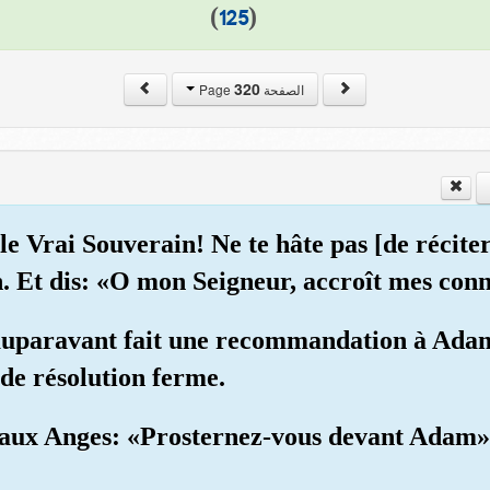
)
125
(
320
الصفحة Page
 le Vrai Souverain! Ne te hâte pas [de récit
on. Et dis: «O mon Seigneur, accroît mes con
 auparavant fait une recommandation à Adam;
 de résolution ferme.
aux Anges: «Prosternez-vous devant Adam», 