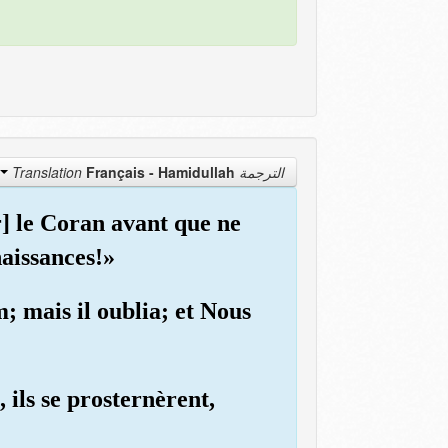
Français - Hamidullah
الترجمة Translation
er] le Coran avant que ne
naissances!»
 mais il oublia; et Nous
ils se prosternèrent,