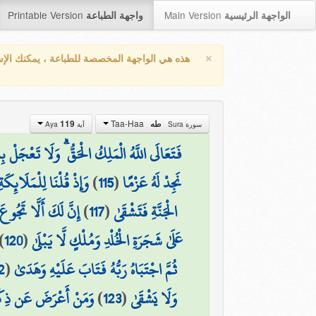
Printable Version
Main Version
الواجهة الرئيسية
واجهة الطباعة
×
هذه هي الواجهة المخصصة للطباعة ، يمكنك الإ
Taa-Haa
119
طه
سورة Sura
آية Aya
فَتَعَالَى اللَّهُ الْمَلِكُ الْحَقُّ ۗ وَلَا تَعْجَلْ 
وَإِذْ قُلْنَا لِلْمَلَائِك
)
115
(
نَجِدْ لَهُ عَزْمًا
إِنَّ لَكَ أَلَّا تَجُوع
)
117
(
الْجَنَّةِ فَتَشْقَىٰ
)
120
(
عَلَىٰ شَجَرَةِ الْخُلْدِ وَمُلْكٍ لَّا يَبْلَىٰ
2
(
ثُمَّ اجْتَبَاهُ رَبُّهُ فَتَابَ عَلَيْهِ وَهَدَىٰ
وَمَنْ أَعْرَضَ عَن ذِكْرِي
)
123
(
وَلَا يَشْقَىٰ