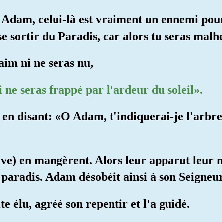
Adam, celui-là est vraiment un ennemi pour 
se sortir du Paradis, car alors tu seras malh
aim ni ne seras nu,
ni ne seras frappé par l'ardeur du soleil».
a en disant: «O Adam, t'indiquerai-je l'arbre 
e) en mangèrent. Alors leur apparut leur nu
 paradis. Adam désobéit ainsi à son Seigneur 
te élu, agréé son repentir et l'a guidé.