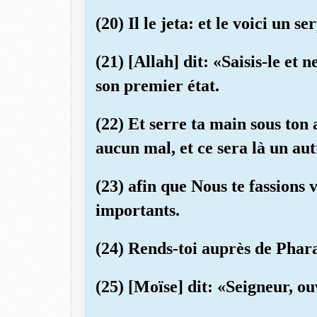
(20) Il le jeta: et le voici un s
(21) [Allah] dit: «Saisis-le et
son premier état.
(22) Et serre ta main sous ton a
aucun mal, et ce sera là un aut
(23) afin que Nous te fassions 
importants.
(24) Rends-toi auprès de Pharao
(25) [Moïse] dit: «Seigneur, o