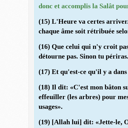
donc et accomplis la Salât pou
(15) L'Heure va certes arriver
chaque âme soit rétribuée selon
(16) Que celui qui n'y croit pas
détourne pas. Sinon tu périras
(17) Et qu'est-ce qu'il y a dan
(18) Il dit: «C'est mon bâton s
effeuiller (les arbres) pour me
usages».
(19) [Allah lui] dit: «Jette-le,