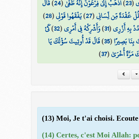
قَالَ
)
24
(
اذْهَبْ إِلَىٰ فِرْعَوْنَ إِنَّهُ طَغَىٰ
)
23
(
َى
)
28
(
يَفْقَهُوا قَوْلِي
)
27
(
ُلْ عُقْدَةً مِّن لِّسَانِي
كَيْ
)
32
(
وَأَشْرِكْهُ فِي أَمْرِي
)
31
(
ُدْ بِهِ أَزْرِي
قَالَ قَدْ أُوتِيتَ سُؤْلَكَ يَا
)
35
(
 بِنَا بَصِيرًا
)
37
(
كَ مَرَّةً أُخْرَىٰ
(13) Moi, Je t'ai choisi. Ecoute
(14) Certes, c'est Moi Allah: 