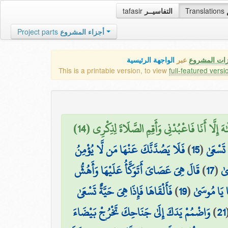
tafasir
التفاسيــر
Translations
Project parts
أجزاء المشروع
زات المشروع
عبر
الواجهة الرئيسية
This is a printable version, to view
full-featured versi
إِلَٰهَ إِلَّا أَنَا فَاعْبُدْنِي وَأَقِمِ الصَّلَاةَ لِذِكْرِي (14
فَلَا يَصُدَّنَّكَ عَنْهَا مَن لَّا يُؤْمِنُ
)
15
(
تَسْعَىٰ
قَالَ هِيَ عَصَايَ أَتَوَكَّأُ عَلَيْهَا وَأَهُشُّ
)
17
(
ىٰ
فَأَلْقَاهَا فَإِذَا هِيَ حَيَّةٌ تَسْعَىٰ
)
19
(
َا يَا مُوسَىٰ
وَاضْمُمْ يَدَكَ إِلَىٰ جَنَاحِكَ تَخْرُجْ بَيْضَاءَ
)
21