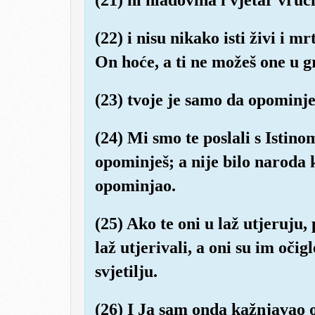
(22) i nisu nikako isti živi i m
On hoće, a ti ne možeš one u 
(23) tvoje je samo da opominje
(24) Mi smo te poslali s Istino
opominješ; a nije bilo naroda 
opominjao.
(25) Ako te oni u laž utjeruju, 
laž utjerivali, a oni su im očig
svjetilju.
(26) I Ja sam onda kažnjavao o