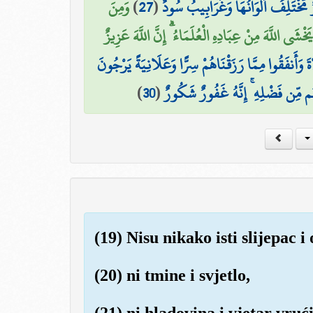
وَمِنَ
)
27
(
ٌ مُّخْتَلِفٌ أَلْوَانُهَا وَغَرَابِيبُ سُودٌ
يَخْشَى اللَّهَ مِنْ عِبَادِهِ الْعُلَمَاءُ ۗ إِنَّ اللَّهَ عَزِيزٌ
ةَ وَأَنفَقُوا مِمَّا رَزَقْنَاهُمْ سِرًّا وَعَلَانِيَةً يَرْجُونَ
)
30
(
َهُم مِّن فَضْلِهِ ۚ إِنَّهُ غَفُورٌ شَكُورٌ
(19) Nisu nikako isti slijepac i 
(20) ni tmine i svjetlo,
(21) ni hladovina i vjetar vrući