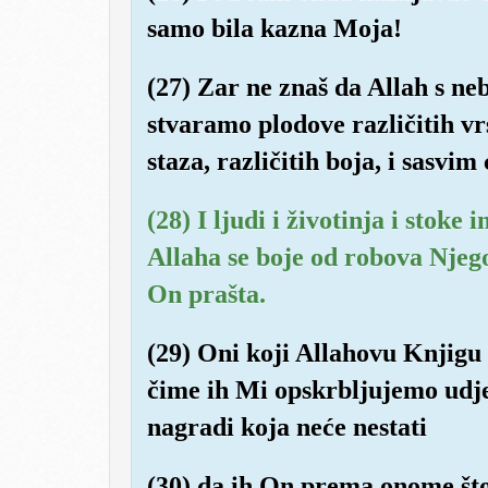
samo bila kazna Moja!
(27) Zar ne znaš da Allah s n
stvaramo plodove različitih vrs
staza, različitih boja, i sasvim
(28) I ljudi i životinja i stoke i
Allaha se boje od robova Njegov
On prašta.
(29) Oni koji Allahovu Knjigu 
čime ih Mi opskrbljujemo udjel
nagradi koja neće nestati
(30) da ih On prema onome što s