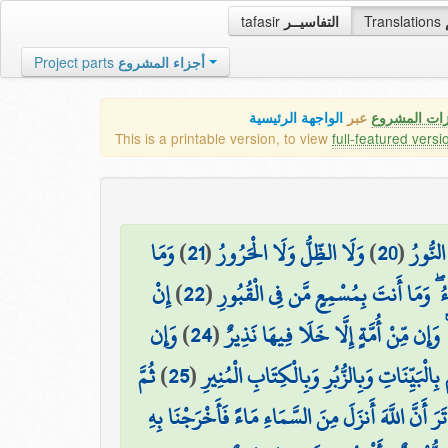
tafasir
التفاسيــر
Translations
Project parts
أجزاء المشروع
زات المشروع
عبر
الواجهة الرئيسية
This is a printable version, to view
full-featured versi
وَمَا
)
21
(
وَلَا الظِّلُّ وَلَا الْحَرُورُ
)
20
(
لنُّورُ
إِنْ
)
22
(
اءُ ۖ وَمَا أَنتَ بِمُسْمِعٍ مَّن فِي الْقُبُورِ
وَإِن
)
24
(
 ۚ وَإِن مِّنْ أُمَّةٍ إِلَّا خَلَا فِيهَا نَذِيرٌ
ثُمَّ
)
25
(
ْبَيِّنَاتِ وَبِالزُّبُرِ وَبِالْكِتَابِ الْمُنِيرِ
 تَرَ أَنَّ اللَّهَ أَنزَلَ مِنَ السَّمَاءِ مَاءً فَأَخْرَجْنَا بِهِ