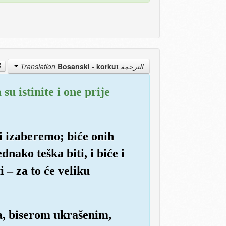
Bosanski - korkut
الترجمة Translation
su istinite i one prije
i izaberemo; biće onih
dnako teška biti, i biće i
 – za to će veliku
ma, biserom ukrašenim,