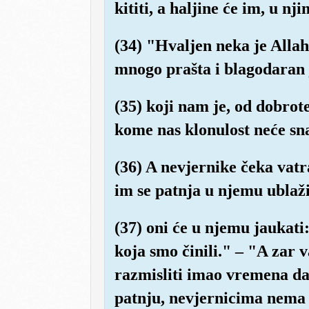
kititi, a haljine će im, u nji
(34) "Hvaljen neka je Allah
mnogo prašta i blagodaran 
(35) koji nam je, od dobrot
kome nas klonulost neće sna
(36) A nevjernike čeka vatr
im se patnja u njemu ublaži
(37) oni će u njemu jaukati
koja smo činili." – "A zar v
razmisliti imao vremena da 
patnju, nevjernicima nema