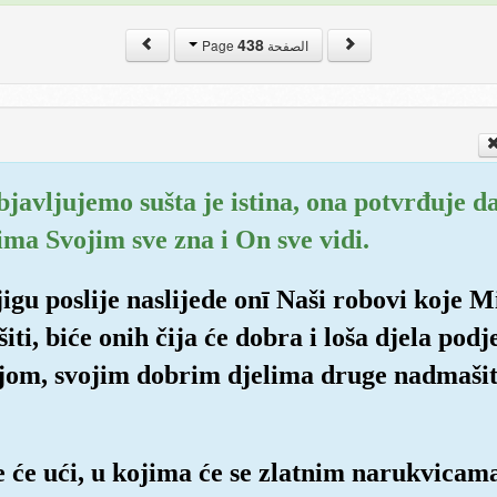
438
الصفحة Page
bjavljujemo sušta je istina, ona potvrđuje da 
vima Svojim sve zna i On sve vidi.
igu poslije naslijede onī Naši robovi koje M
iti, biće onih čija će dobra i loša djela podje
jom, svojim dobrim djelima druge nadmašiti
je će ući, u kojima će se zlatnim narukvica