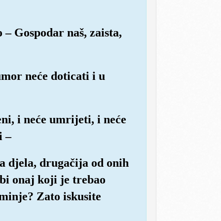
o – Gospodar naš, zaista,
umor neće doticati i u
i, i neće umrijeti, i neće
i –
a djela, drugačija od onih
bi onaj koji je trebao
minje? Zato iskusite