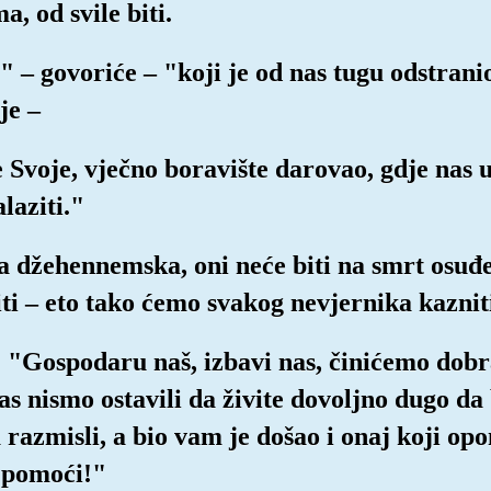
ma, od svile biti.
" – govoriće – "koji je od nas tugu odstrani
je –
e Svoje, vječno boravište darovao, gdje nas 
laziti."
a džehennemska, oni neće biti na smrt osuđen
ti – eto tako ćemo svakog nevjernika kaznit
: "Gospodaru naš, izbavi nas, činićemo dobr
as nismo ostavili da živite dovoljno dugo da 
razmisli, a bio vam je došao i onaj koji opo
 pomoći!"