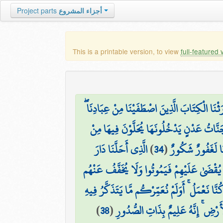
Project parts
أجزاء المشروع
This is a printable version, to view
full-featured 
َوْرَثْنَا الْكِتَابَ الَّذِينَ اصْطَفَيْنَا مِنْ عِبَادِنَا
نَّاتُ عَدْنٍ يَدْخُلُونَهَا يُحَلَّوْنَ فِيهَا مِنْ
الَّذِي أَحَلَّنَا دَارَ
)
34
(
َّنَا لَغَفُورٌ شَكُورٌ
 يُقْضَىٰ عَلَيْهِمْ فَيَمُوتُوا وَلَا يُخَفَّفُ عَنْهُم
ا نَعْمَلُ ۚ أَوَلَمْ نُعَمِّرْكُم مَّا يَتَذَكَّرُ فِيهِ
)
38
(
ْأَرْضِ ۚ إِنَّهُ عَلِيمٌ بِذَاتِ الصُّدُورِ