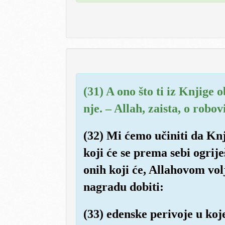
(31) A ono što ti iz Knjige o
nje. – Allah, zaista, o robo
(32) Mi ćemo učiniti da Knj
koji će se prema sebi ogriješ
onih koji će, Allahovom vol
nagradu dobiti:
(33) edenske perivoje u ko