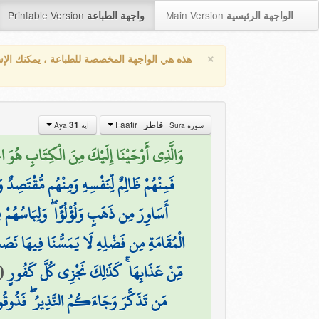
Printable Version
Main Version
الواجهة الرئيسية
واجهة الطباعة
×
هذه هي الواجهة المخصصة للطباعة ، يمكنك الإ
Faatir
31
فاطر
سورة Sura
آية Aya
وَالَّذِي أَوْحَيْنَا إِلَيْكَ مِنَ الْكِتَابِ هُوَ الْحَق)
فَمِنْهُمْ ظَالِمٌ لِّنَفْسِهِ وَمِنْهُم مُّقْتَصِدٌ و
أَسَاوِرَ مِن ذَهَبٍ وَلُؤْلُؤًا ۖ وَلِبَاسُهُمْ 
الْمُقَامَةِ مِن فَضْلِهِ لَا يَمَسُّنَا فِيهَا نَصَ
(
مِّنْ عَذَابِهَا ۚ كَذَٰلِكَ نَجْزِي كُلَّ كَفُورٍ
مَن تَذَكَّرَ وَجَاءَكُمُ النَّذِيرُ ۖ فَذُوقُو