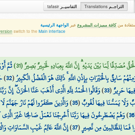
tafasir
التفاسيــر
Translations
التراجــم
ستفادة من
كافة مميزات المشروع
عبر
الواجهة الرئيسية
version
switch to the
Main interface
ُّ مُصَدِّقًا لِّمَا بَيْنَ يَدَيْهِ ۗ إِنَّ اللَّهَ بِعِبَادِهِ لَخَبِيرٌ بَصِيرٌ (31
ثُمَّ أ ۖ
جَ
)
32
(
َمِنْهُمْ سَابِقٌ بِالْخَيْرَاتِ بِإِذْنِ اللَّهِ ۚ ذَٰلِكَ هُوَ الْفَضْلُ الْكَبِيرُ
وَقَالُوا الْحَمْدُ لِلَّهِ الَّذِي أَذْهَبَ عَنَّا الْحَزَنَ ۖ إِنَّ رَب
)
33
(
فِيهَا حَرِيرٌ
وَالَّذِينَ كَفَرُوا لَهُمْ نَارُ جَهَنَّمَ لَا
)
35
(
بٌ وَلَا يَمَسُّنَا فِيهَا لُغُوبٌ
وَهُمْ يَصْطَرِخُونَ فِيهَا رَبَّنَا أَخْرِجْنَا نَعْمَلْ صَالِحًا غَيْرَ الَّذِي كُنَّ
)
36
إِنَّ اللَّهَ عَالِمُ غَيْبِ السَّمَاوَاتِ وَال
)
37
(
ا فَمَا لِلظَّالِمِينَ مِن نَّصِيرٍ