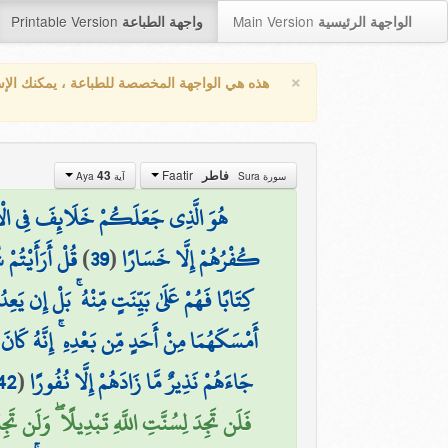
Printable Version
Main Version
الواجهة الرئيسية
واجهة الطباعة
×
هذه هي الواجهة المخصصة للطباعة ، يمكنك الإ
Faatir
43
فاطر
سورة Sura
آية Aya
هُوَ الَّذِي جَعَلَكُمْ خَلَائِفَ فِي الْأَرْض
قُلْ أَرَأَيْتُم
)
39
(
كُفْرُهُمْ إِلَّا خَسَارًا
كِتَابًا فَهُمْ عَلَىٰ بَيِّنَتٍ مِّنْهُ ۚ بَلْ إِن يَ
أَمْسَكَهُمَا مِنْ أَحَدٍ مِّن بَعْدِهِ ۚ إِنَّهُ كَا
42
(
جَاءَهُمْ نَذِيرٌ مَّا زَادَهُمْ إِلَّا نُفُورًا
فَلَن تَجِدَ لِسُنَّتِ اللَّهِ تَبْدِيلًا ۖ وَلَن تَجِد)