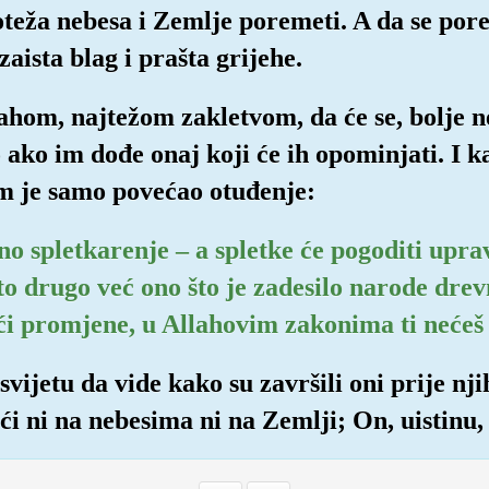
oteža nebesa i Zemlje poremeti. A da se por
aista blag i prašta grijehe.
lahom, najtežom zakletvom, da će se, bolje n
ako im dođe onaj koji će ih opominjati. I k
m je samo povećao otuđenje:
no spletkarenje – a spletke će pogoditi upra
to drugo već ono što je zadesilo narode dre
ći promjene, u Allahovim zakonima ti nećeš 
vijetu da vide kako su završili oni prije njih
i ni na nebesima ni na Zemlji; On, uistinu, 