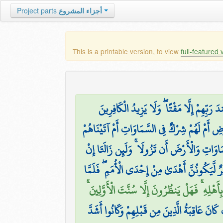
Project parts
أجزاء المشروع
This is a printable version, to view
full-featured 
هِمْ إِلَّا مَقْتًا ۖ وَلَا يَزِيدُ الْكَافِرِينَ
ضِ أَمْ لَهُمْ شِرْكٌ فِي السَّمَاوَاتِ أَمْ آتَيْنَاهُمْ
۞ َاتِ وَالْأَرْضَ أَن تَزُولَا ۚ وَلَئِن زَالَتَا إِنْ
رٌ لَّيَكُونُنَّ أَهْدَىٰ مِنْ إِحْدَى الْأُمَمِ ۖ فَلَمَّا
بِأَهْلِهِ ۚ فَهَلْ يَنظُرُونَ إِلَّا سُنَّتَ الْأَوَّلِينَ
انَ عَاقِبَةُ الَّذِينَ مِن قَبْلِهِمْ وَكَانُوا أَشَدَّ