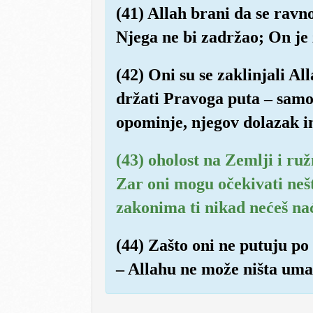
(41) Allah brani da se ravn
Njega ne bi zadržao; On je z
(42) Oni su se zaklinjali Al
držati Pravoga puta – samo 
opominje, njegov dolazak i
(43) oholost na Zemlji i ruž
Zar oni mogu očekivati neš
zakonima ti nikad nećeš na
(44) Zašto oni ne putuju po s
– Allahu ne može ništa umać