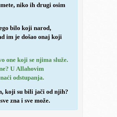
emete, niko ih drugi osim
ego bilo koji narod,
ad im je došao onaj koji
vo one koji se njima služe.
vne? U Allahovim
naći odstupanja.
, koji su bili jači od njih?
sve zna i sve može.