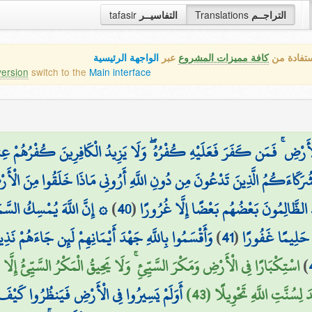
tafasir
التفاسيــر
Translations
التراجــم
ستفادة من
كافة مميزات المشروع
عبر
الواجهة الرئيسية
version
switch to the
Main interface
ِ ۚ فَمَن كَفَرَ فَعَلَيْهِ كُفْرُهُ ۖ وَلَا يَزِيدُ الْكَافِرِينَ كُفْرُهُمْ عِندَ رَبِّ
ْ شُرَكَاءَكُمُ الَّذِينَ تَدْعُونَ مِن دُونِ اللَّهِ أَرُونِي مَاذَا خَلَقُوا مِنَ الْأَرْ
إِنَّ اللَّهَ يُمْسِكُ السَّمَاو
)
40
(
عِدُ الظَّالِمُونَ بَعْضُهُم بَعْضًا إِلَّا غُرُورًا
وَأَقْسَمُوا بِاللَّهِ جَهْدَ أَيْمَانِهِمْ لَئِن جَاءَهُمْ نَذِي
)
41
(
نَ حَلِيمًا غَفُورًا
اسْتِكْبَارًا فِي الْأَرْضِ وَمَكْرَ السَّيِّئِ ۚ وَلَا يَحِيقُ الْمَكْرُ السَّيِّئُ إِلَّا  ۚ
)
َ لِسُنَّتِ اللَّهِ تَحْوِيلًا (43
أَوَلَمْ يَسِيرُوا فِي الْأَرْضِ فَيَنظُرُوا كَيْفَ كَ