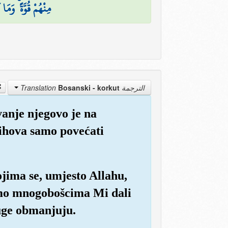
مِنْهُمْ قُوَّةً ۚ وَم
Bosanski - korkut
الترجمة Translation
vanje njegovo je na
ihova samo povećati
ojima se, umjesto Allahu,
i smo mnogobošcima Mi dali
ruge obmanjuju.