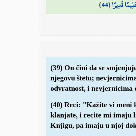
)
44
(
َلِيمًا قَدِيرًا
(39) On čini da se smjenjuj
njegovu štetu; nevjernicim
odvratnost, i nevjernicima 
(40) Reci: "Kažite vi meni 
klanjate, i recite mi imaju
Knjigu, pa imaju u njoj do