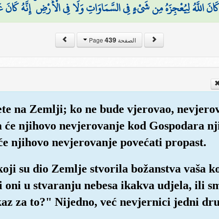
َا كَانَ اللَّهُ لِيُعْجِزَهُ مِن شَيْءٍ فِي السَّمَاوَاتِ وَلَا فِي الْأَرْضِ ۚ إِنَّهُ كَانَ ع
439
الصفحة Page
ete na Zemlji; ko ne bude vjerovao, nevjero
a će njihovo nevjerovanje kod Gospodara nj
će njihovo nevjerovanje povećati propast.
koji su dio Zemlje stvorila božanstva vaša k
 li oni u stvaranju nebesa ikakva udjela, il
kaz za to?" Nijedno, već nevjernici jedni d