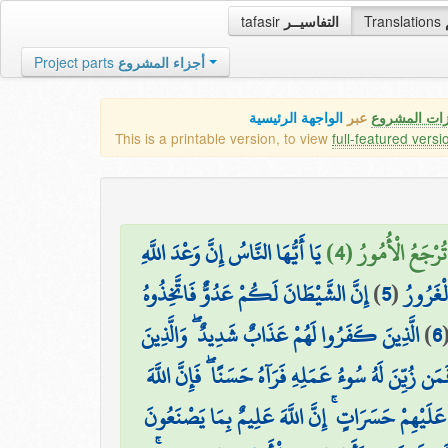
tafasir
التفاسيــر
Translations
Project parts
أجزاء المشروع
زات المشروع
عبر
الواجهة الرئيسية
This is a printable version, to view
full-featured versi
ُرْجَعُ الْأُمُورُ (4
يَا أَيُّهَا النَّاسُ إِنَّ وَعْدَ اللَّهِ
إِنَّ الشَّيْطَانَ لَكُمْ عَدُوٌّ فَاتَّخِذُوهُ
)
5
(
لْغَرُورُ
الَّذِينَ كَفَرُوا لَهُمْ عَذَابٌ شَدِيدٌ ۖ وَالَّذِينَ
)
6
َمَن زُيِّنَ لَهُ سُوءُ عَمَلِهِ فَرَآهُ حَسَنًا ۖ فَإِنَّ اللَّهَ
يْهِمْ حَسَرَاتٍ ۚ إِنَّ اللَّهَ عَلِيمٌ بِمَا يَصْنَعُونَ