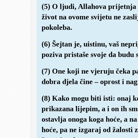
(5) O ljudi, Allahova prijetnja 
život na ovome svijetu ne zasli
pokoleba.
(6) Šejtan je, uistinu, vaš nep
poziva pristaše svoje da budu s
(7) One koji ne vjeruju čeka pa
dobra djela čine – oprost i nag
(8) Kako mogu biti isti: onaj 
prikazana lijepim, a i on ih s
ostavlja onoga koga hoće, a n
hoće, pa ne izgaraj od žalosti 