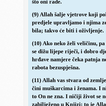
što oni rade.
(9) Allah šalje vjetrove koji 
predjele upravljamo i njima z
bila; takvo će biti i oživljenje.
(10) Ako neko želi veličinu, pa
se dižu lijepe riječi, i dobro 
hrđave namjere čeka patnja ne
rabota bezuspješna.
(11) Allah vas stvara od zemlj
čini muškarcima i ženama. I ni
to On ne zna. I ničiji život se n
zabilježeno u Knjizi; to je All