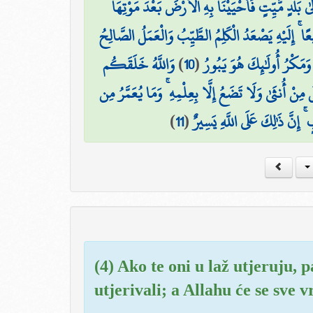
َىٰ بَلَدٍ مَّيِّتٍ فَأَحْيَيْنَا بِهِ الْأَرْضَ بَعْدَ مَوْتِهَا
ِيعًا ۚ إِلَيْهِ يَصْعَدُ الْكَلِمُ الطَّيِّبُ وَالْعَمَلُ الصَّالِحُ
وَاللَّهُ خَلَقَكُم
)
10
(
وَمَكْرُ أُولَٰئِكَ هُوَ يَبُورُ
ِنْ أُنثَىٰ وَلَا تَضَعُ إِلَّا بِعِلْمِهِ ۚ وَمَا يُعَمَّرُ مِن
)
11
(
ۚ إِنَّ ذَٰلِكَ عَلَى اللَّهِ يَسِيرٌ
(4) Ako te oni u laž utjeruju, p
utjerivali; a Allahu će se sve vr