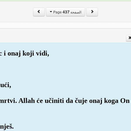
437
الصفحة Page
 i onaj koji vidi,
ući,
 i mrtvi. Allah će učiniti da čuje onaj koga On
nješ.