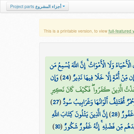
Project parts
أجزاء المشروع
This is a printable version, to view
full-featured 
وَمَا يَسْتَوِي الْأَحْيَاءُ وَلَا الْأَمْوَاتُ ۚ إِنَّ اللّ
وَإِن
)
24
(
إِنَّا أَرْسَلْنَاكَ بِالْحَقِّ بَشِيرًا وَنَذ
ثُمَّ أَخَذْتُ الَّذِينَ كَفَرُوا ۖ فَكَيْفَ كَانَ 
)
27
(
أَلَمْ تَرَ أَنَّ اللَّهَ أَنزَلَ مِنَ السَّمَاءِ م
إِنَّ الَّذِينَ يَتْلُونَ كِتَابَ اللَّهِ
)
28
(
وَمِنَ ال
)
30
(
لِيُوَفِّيَهُمْ أُجُورَهُمْ وَيَزِيدَهُم مِّن فَ