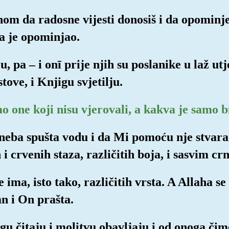
inom da radosne vijesti donosiš i da opominje
a je opominjao.
u, pa – i onī prije njih su poslanike u laž utj
stove, i Knjigu svjetilju.
o one koji nisu vjerovali, a kakva je samo 
 neba spušta vodu i da Mi pomoću nje stvara
 i crvenih staza, različitih boja, i sasvim crn
oke ima, isto tako, različitih vrsta. A Allaha
lan i On prašta.
gu čitaju i molitvu obavljaju i od onoga či