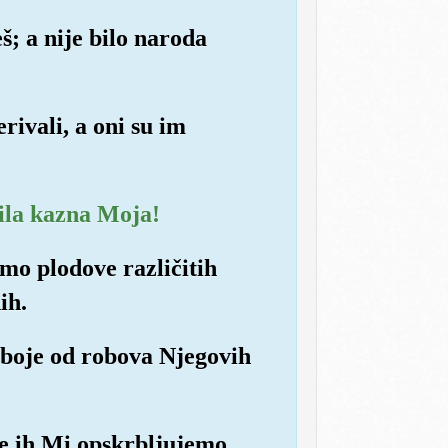
š; a nije bilo naroda
erivali, a oni su im
bila kazna Moja!
mo plodove različitih
ih.
 se boje od robova Njegovih
me ih Mi opskrbljujemo