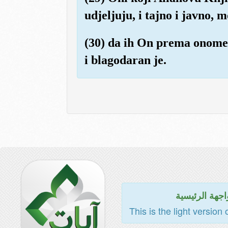
udjeljuju, i tajno i javno, 
(30) da ih On prema onome š
i blagodaran je.
للواجهة الرئي
This is the light version 