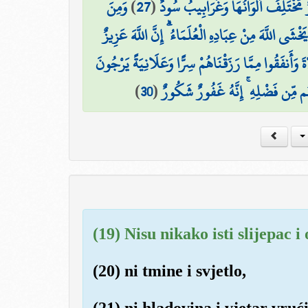
وَمِنَ
)
27
(
ٌ مُّخْتَلِفٌ أَلْوَانُهَا وَغَرَابِيبُ سُودٌ
يَخْشَى اللَّهَ مِنْ عِبَادِهِ الْعُلَمَاءُ ۗ إِنَّ اللَّهَ عَزِيزٌ
ةَ وَأَنفَقُوا مِمَّا رَزَقْنَاهُمْ سِرًّا وَعَلَانِيَةً يَرْجُونَ
)
30
(
َهُم مِّن فَضْلِهِ ۚ إِنَّهُ غَفُورٌ شَكُورٌ
(19) Nisu nikako isti slijepac i 
(20) ni tmine i svjetlo,
(21) ni hladovina i vjetar vrući