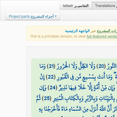
tafasir
التفاسيــر
Translations
Project parts
أجزاء المشروع
زات المشروع
عبر
الواجهة الرئيسية
This is a printable version, to view
full-featured versi
وَمَا
)
21
(
وَلَا الظِّلُّ وَلَا الْحَرُورُ
)
20
(
لنُّورُ
إِنْ
)
22
(
اءُ ۖ وَمَا أَنتَ بِمُسْمِعٍ مَّن فِي الْقُبُورِ
وَإِن
)
24
(
 ۚ وَإِن مِّنْ أُمَّةٍ إِلَّا خَلَا فِيهَا نَذِيرٌ
ثُمَّ
)
25
(
ْبَيِّنَاتِ وَبِالزُّبُرِ وَبِالْكِتَابِ الْمُنِيرِ
 تَرَ أَنَّ اللَّهَ أَنزَلَ مِنَ السَّمَاءِ مَاءً فَأَخْرَجْنَا بِهِ