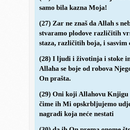
samo bila kazna Moja!
(27) Zar ne znaš da Allah s n
stvaramo plodove različitih vrs
staza, različitih boja, i sasvim
(28) I ljudi i životinja i stoke i
Allaha se boje od robova Njegov
On prašta.
(29) Oni koji Allahovu Knjigu 
čime ih Mi opskrbljujemo udjel
nagradi koja neće nestati
(30) da ih On prema onome što s