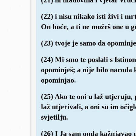
(22) i nisu nikako isti živi i m
On hoće, a ti ne možeš one u 
(23) tvoje je samo da opominje
(24) Mi smo te poslali s Istino
opominješ; a nije bilo naroda 
opominjao.
(25) Ako te oni u laž utjeruju, 
laž utjerivali, a oni su im očig
svjetilju.
(26) I Ja sam onda kažnjavao o