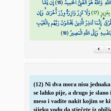
إِن يَشَأْ
)
15
(
۞ هِ ۖ وَاللَّهُ هُوَ الْغَنِيُّ الْحَمِيدُ
بِعَزِيزٍ (17
وَلَا تَزِرُ وَازِرَةٌ وِزْرَ أُخْرَىٰ ۚ وَإِن
رْبَىٰ ۗ إِنَّمَا تُنذِرُ الَّذِينَ يَخْشَوْنَ رَبَّهُم بِالْغَيْبِ
)
18
(
لِنَفْسِهِ ۚ وَإِلَى اللَّهِ الْمَصِيرُ
(12) Ni dva mora nisu jednaka:
se lahko pije, a drugo je slano 
meso i vadite nakit kojim se ki
sijeku vodu da stječete iz obilj