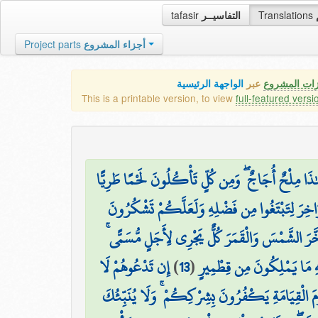
tafasir
التفاسيــر
Translations
Project parts
أجزاء المشروع
زات المشروع
عبر
الواجهة الرئيسية
This is a printable version, to view
full-featured versi
ذَا مِلْحٌ أُجَاجٌ ۖ وَمِن كُلٍّ تَأْكُلُونَ لَحْمًا طَرِيًّا
َاخِرَ لِتَبْتَغُوا مِن فَضْلِهِ وَلَعَلَّكُمْ تَشْكُرُونَ
وَسَخَّرَ الشَّمْسَ وَالْقَمَرَ كُلٌّ يَجْرِي لِأَجَلٍ مُّسَمًّى
إِن تَدْعُوهُمْ لَا
)
13
(
ِهِ مَا يَمْلِكُونَ مِن قِطْمِيرٍ
َ الْقِيَامَةِ يَكْفُرُونَ بِشِرْكِكُمْ ۚ وَلَا يُنَبِّئُكَ