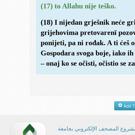
(17) to Allahu nije teško.
(18) I nijedan grješnik neće gr
grijehovima pretovarenī pozov
ponijeti, pa ni rođak. A ti ćeš
Gospodara svoga boje, iako ih 
– onaj ko se očisti, očistio se 
شروع المصحف الإلكتروني بجامعة