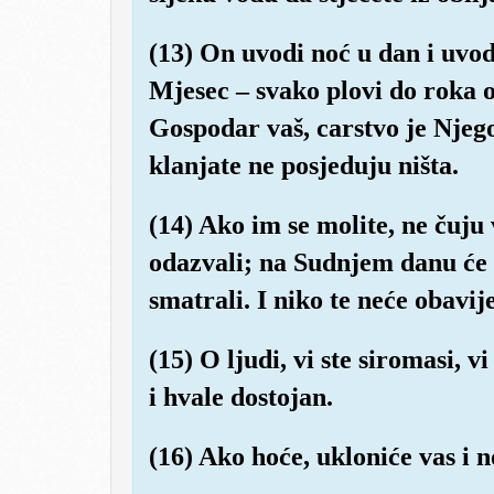
(13) On uvodi noć u dan i uvod
Mjesec – svako plovi do roka o
Gospodar vaš, carstvo je Njego
klanjate ne posjeduju ništa.
(14) Ako im se molite, ne čuju 
odazvali; na Sudnjem danu će 
smatrali. I niko te neće obavij
(15) O ljudi, vi ste siromasi, v
i hvale dostojan.
(16) Ako hoće, ukloniće vas i n