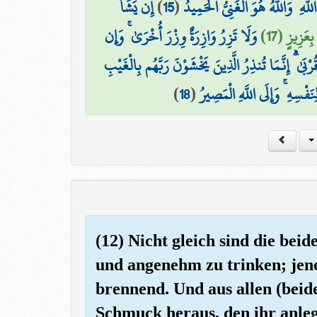
إِن يَشَأْ
)
15
(
۞ هِ ۖ وَاللَّهُ هُوَ الْغَنِيُّ الْحَمِيدُ
بِعَزِيزٍ (17
وَلَا تَزِرُ وَازِرَةٌ وِزْرَ أُخْرَىٰ ۚ وَإِن
رْبَىٰ ۗ إِنَّمَا تُنذِرُ الَّذِينَ يَخْشَوْنَ رَبَّهُم بِالْغَيْبِ
)
18
(
لِنَفْسِهِ ۚ وَإِلَى اللَّهِ الْمَصِيرُ
(12) Nicht gleich sind die beid
und angenehm zu trinken; jenes
brennend. Und aus allen (beide
Schmuck heraus, den ihr anlegt