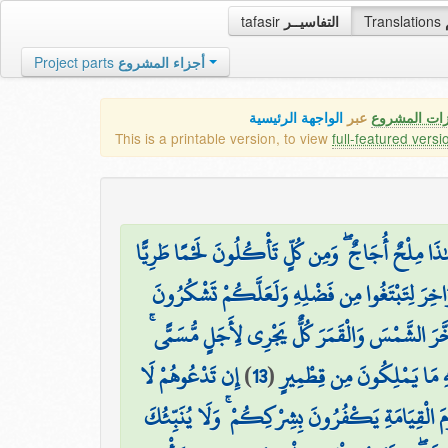
tafasir
التفاسيــر
Translations
Project parts
أجزاء المشروع
زات المشروع
عبر
الواجهة الرئيسية
This is a printable version, to view
full-featured versi
ذَا مِلْحٌ أُجَاجٌ ۖ وَمِن كُلٍّ تَأْكُلُونَ لَحْمًا طَرِيًّا
َاخِرَ لِتَبْتَغُوا مِن فَضْلِهِ وَلَعَلَّكُمْ تَشْكُرُونَ
وَسَخَّرَ الشَّمْسَ وَالْقَمَرَ كُلٌّ يَجْرِي لِأَجَلٍ مُّسَمًّى
إِن تَدْعُوهُمْ لَا
)
13
(
ِهِ مَا يَمْلِكُونَ مِن قِطْمِيرٍ
َ الْقِيَامَةِ يَكْفُرُونَ بِشِرْكِكُمْ ۚ وَلَا يُنَبِّئُكَ