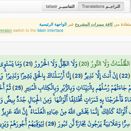
tafasir
التفاسيــر
Translations
التراجــم
ستفادة من
كافة مميزات المشروع
عبر
الواجهة الرئيسية
version
switch to the
Main interface
وَمَا يَسْتَوِي 
)
21
(
وَلَا الظِّلُّ وَلَا الْحَرُورُ
 الظُّلُمَاتُ وَلَا النُّورُ (20
إِنَّا أَرْسَلْنَاكَ بِالْحَقِّ بَشِيرًا وَنَذِيرًا ۚ و
)
23
(
إِنْ أَنتَ إِلَّا نَذِيرٌ
)
22
ثُمَّ أ
)
25
(
َاءَتْهُمْ رُسُلُهُم بِالْبَيِّنَاتِ وَبِالزُّبُرِ وَبِالْكِتَابِ الْمُنِيرِ
ِ مَاءً فَأَخْرَجْنَا بِهِ ثَمَرَاتٍ مُّخْتَلِفًا أَلْوَانُهَا ۚ وَمِنَ الْجِبَالِ جُدَدٌ بِيضٌ و
أَلْوَانُهُ كَذَٰلِكَ ۗ إِنَّمَا يَخْشَى اللَّهَ مِنْ عِبَادِهِ الْعُلَمَاءُ ۗ إِنَّ اللَّهَ عَزِيز
لِيُوَفِّيَهُمْ أُجُورَهُمْ وَيَ
)
29
(
 سِرًّا وَعَلَانِيَةً يَرْجُونَ تِجَارَةً لَّن تَبُورَ