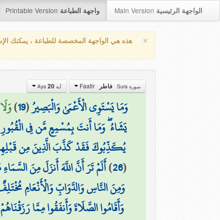
Printable Version
Main Version
الواجهة الرئيسية
واجهة الطباعة
×
هذه هي الواجهة المخصصة للطباعة ، يمكنك الإ
Faatir
20
فاطر
سورة Sura
آية Aya
وَلَا)
)
19
(
وَمَا يَسْتَوِي الْأَعْمَىٰ وَالْبَصِيرُ
(
يَشَاءُ ۖ وَمَا أَنتَ بِمُسْمِعٍ مَّن فِي الْقُبُورِ
يُكَذِّبُوكَ فَقَدْ كَذَّبَ الَّذِينَ مِن قَبْلِهِمْ ج
أَلَمْ تَرَ أَنَّ اللَّهَ أَنزَلَ مِنَ السَّمَاء
)
26
(
وَمِنَ النَّاسِ وَالدَّوَابِّ وَالْأَنْعَامِ مُخْتَلِفٌ 
وَأَقَامُوا الصَّلَاةَ وَأَنفَقُوا مِمَّا رَزَقْنَاهُمْ