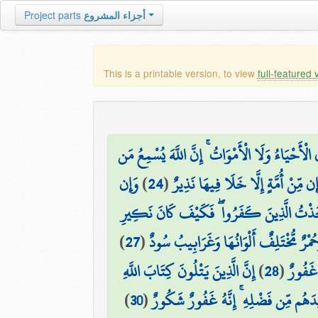
Project parts
أجزاء المشروع
This is a printable version, to view
full-featured 
الْأَحْيَاءُ وَلَا الْأَمْوَاتُ ۚ إِنَّ اللَّهَ يُسْمِعُ مَن
وَإِن
)
24
(
َإِن مِّنْ أُمَّةٍ إِلَّا خَلَا فِيهَا نَذِيرٌ
َخَذْتُ الَّذِينَ كَفَرُوا ۖ فَكَيْفَ كَانَ نَكِيرِ
)
27
(
َحُمْرٌ مُّخْتَلِفٌ أَلْوَانُهَا وَغَرَابِيبُ سُودٌ
إِنَّ الَّذِينَ يَتْلُونَ كِتَابَ اللَّهِ
)
28
(
ٌ غَفُورٌ
)
30
(
زِيدَهُم مِّن فَضْلِهِ ۚ إِنَّهُ غَفُورٌ شَكُورٌ