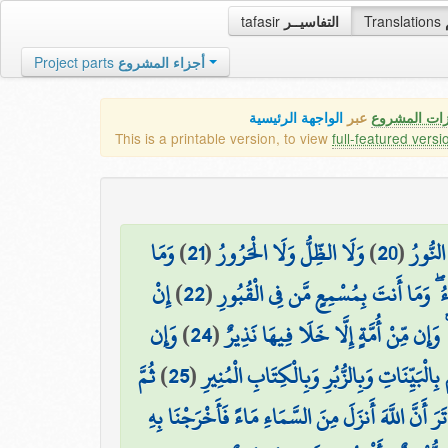
tafasir
التفاسيــر
Translations
Project parts
أجزاء المشروع
زات المشروع
عبر
الواجهة الرئيسية
This is a printable version, to view
full-featured versi
وَمَا
)
21
(
وَلَا الظِّلُّ وَلَا الْحَرُورُ
)
20
(
لنُّورُ
إِنْ
)
22
(
اءُ ۖ وَمَا أَنتَ بِمُسْمِعٍ مَّن فِي الْقُبُورِ
وَإِن
)
24
(
 ۚ وَإِن مِّنْ أُمَّةٍ إِلَّا خَلَا فِيهَا نَذِيرٌ
ثُمَّ
)
25
(
ْبَيِّنَاتِ وَبِالزُّبُرِ وَبِالْكِتَابِ الْمُنِيرِ
 تَرَ أَنَّ اللَّهَ أَنزَلَ مِنَ السَّمَاءِ مَاءً فَأَخْرَجْنَا بِهِ