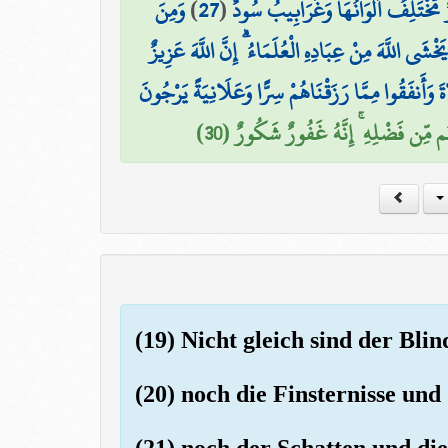
وَمِنَ
)
27
(
ٌ مُّخْتَلِفٌ أَلْوَانُهَا وَغَرَابِيبُ سُودٌ
يَخْشَى اللَّهَ مِنْ عِبَادِهِ الْعُلَمَاءُ ۗ إِنَّ اللَّهَ عَزِيزٌ
ةَ وَأَنفَقُوا مِمَّا رَزَقْنَاهُمْ سِرًّا وَعَلَانِيَةً يَرْجُونَ
َهُم مِّن فَضْلِهِ ۚ إِنَّهُ غَفُورٌ شَكُورٌ (30
(19) Nicht gleich sind der Bli
(20) noch die Finsternisse und 
(21) noch der Schatten und die