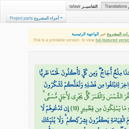
tafasir
التفاسيــر
Translations
Project parts
أجزاء المشروع
زات المشروع
عبر
الواجهة الرئيسية
This is a printable version, to view
full-featured versi
ذَا مِلْحٌ أُجَاجٌ ۖ وَمِن كُلٍّ تَأْكُلُونَ لَحْمًا طَرِيًّا
َاخِرَ لِتَبْتَغُوا مِن فَضْلِهِ وَلَعَلَّكُمْ تَشْكُرُونَ
وَسَخَّرَ الشَّمْسَ وَالْقَمَرَ كُلٌّ يَجْرِي لِأَجَلٍ مُّسَمًّى
ِهِ مَا يَمْلِكُونَ مِن قِطْمِيرٍ (13
إِن تَدْعُوهُمْ لَا
َ الْقِيَامَةِ يَكْفُرُونَ بِشِرْكِكُمْ ۚ وَلَا يُنَبِّئُكَ