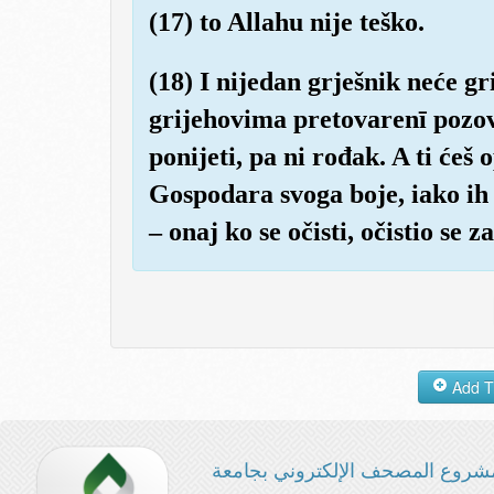
(17) to Allahu nije teško.
(18) I nijedan grješnik neće gr
grijehovima pretovarenī pozov
ponijeti, pa ni rođak. A ti ćeš
Gospodara svoga boje, iako ih 
– onaj ko se očisti, očistio se 
شروع المصحف الإلكتروني بجامعة