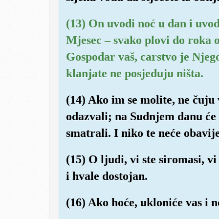
(13) On uvodi noć u dan i uvod
Mjesec – svako plovi do roka o
Gospodar vaš, carstvo je Njego
klanjate ne posjeduju ništa.
(14) Ako im se molite, ne čuju 
odazvali; na Sudnjem danu će 
smatrali. I niko te neće obavij
(15) O ljudi, vi ste siromasi, v
i hvale dostojan.
(16) Ako hoće, ukloniće vas i n