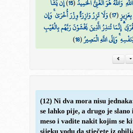
إِن يَشَأْ
)
15
(
۞ هِ ۖ وَاللَّهُ هُوَ الْغَنِيُّ الْحَمِيدُ
وَلَا تَزِرُ وَازِرَةٌ وِزْرَ أُخْرَىٰ ۚ وَإِن
)
17
(
بِعَزِيزٍ
رْبَىٰ ۗ إِنَّمَا تُنذِرُ الَّذِينَ يَخْشَوْنَ رَبَّهُم بِالْغَيْبِ
)
18
(
لِنَفْسِهِ ۚ وَإِلَى اللَّهِ الْمَصِيرُ
(12) Ni dva mora nisu jednaka:
se lahko pije, a drugo je slano 
meso i vadite nakit kojim se ki
sijeku vodu da stječete iz obilj