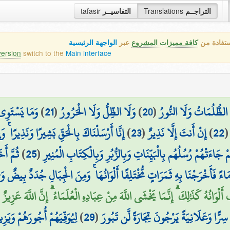
tafasir
التفاسيــر
Translations
التراجــم
ستفادة من
كافة مميزات المشروع
عبر
الواجهة الرئيسية
version
switch to the
Main interface
وَمَا يَسْتَوِي 
)
21
(
وَلَا الظِّلُّ وَلَا الْحَرُورُ
)
20
(
 الظُّلُمَاتُ وَلَا النُّورُ
إِنَّا أَرْسَلْنَاكَ بِالْحَقِّ بَشِيرًا وَنَذِيرًا ۚ و
)
23
(
إِنْ أَنتَ إِلَّا نَذِيرٌ
)
22
ثُمَّ أ
)
25
(
َاءَتْهُمْ رُسُلُهُم بِالْبَيِّنَاتِ وَبِالزُّبُرِ وَبِالْكِتَابِ الْمُنِيرِ
ِ مَاءً فَأَخْرَجْنَا بِهِ ثَمَرَاتٍ مُّخْتَلِفًا أَلْوَانُهَا ۚ وَمِنَ الْجِبَالِ جُدَدٌ بِيضٌ و
أَلْوَانُهُ كَذَٰلِكَ ۗ إِنَّمَا يَخْشَى اللَّهَ مِنْ عِبَادِهِ الْعُلَمَاءُ ۗ إِنَّ اللَّهَ عَزِيزٌ
لِيُوَفِّيَهُمْ أُجُورَهُمْ وَيَ
)
29
(
 سِرًّا وَعَلَانِيَةً يَرْجُونَ تِجَارَةً لَّن تَبُورَ