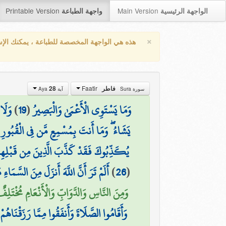
Printable Version
Main Version
الواجهة الرئيسية
واجهة الطباعة
×
هذه هي الواجهة المخصصة للطباعة ، يمكنك الإ
Faatir
28
فاطر
سورة Sura
آية Aya
وَلَا
)
19
(
وَمَا يَسْتَوِي الْأَعْمَىٰ وَالْبَصِيرُ
(
يَشَاءُ ۖ وَمَا أَنتَ بِمُسْمِعٍ مَّن فِي الْقُبُورِ
يُكَذِّبُوكَ فَقَدْ كَذَّبَ الَّذِينَ مِن قَبْلِهِمْ ج
أَلَمْ تَرَ أَنَّ اللَّهَ أَنزَلَ مِنَ السَّمَاء
)
26
(
وَمِنَ النَّاسِ وَالدَّوَابِّ وَالْأَنْعَامِ مُخْتَلِفٌ )
وَأَقَامُوا الصَّلَاةَ وَأَنفَقُوا مِمَّا رَزَقْنَاهُمْ