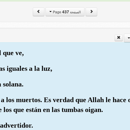
437
الصفحة Page
l que ve,
s iguales a la luz,
a solana.
s a los muertos. Es verdad que Allah le hace 
 los que están en las tumbas oigan.
advertidor.