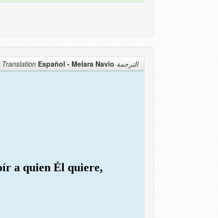
Español - Melara Navio
الترجمة Translation
oír a quien Él quiere,