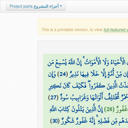
Project parts
أجزاء المشروع
This is a printable version, to view
full-featured 
الْأَحْيَاءُ وَلَا الْأَمْوَاتُ ۚ إِنَّ اللَّهَ يُسْمِعُ مَن
وَإِن
)
24
(
َإِن مِّنْ أُمَّةٍ إِلَّا خَلَا فِيهَا نَذِيرٌ
َخَذْتُ الَّذِينَ كَفَرُوا ۖ فَكَيْفَ كَانَ نَكِيرِ
)
27
(
َحُمْرٌ مُّخْتَلِفٌ أَلْوَانُهَا وَغَرَابِيبُ سُودٌ
 غَفُورٌ (28
إِنَّ الَّذِينَ يَتْلُونَ كِتَابَ اللَّهِ
)
30
(
زِيدَهُم مِّن فَضْلِهِ ۚ إِنَّهُ غَفُورٌ شَكُورٌ