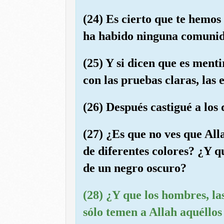
(24) Es cierto que te hemos
ha habido ninguna comunida
(25) Y si dicen que es ment
con las pruebas claras, las 
(26) Después castigué a los
(27) ¿Es que no ves que All
de diferentes colores? ¿Y q
de un negro oscuro?
(28) ¿Y que los hombres, la
sólo temen a Allah aquéllos