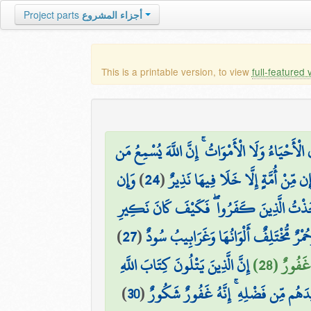
Project parts
أجزاء المشروع
This is a printable version, to view
full-featured 
الْأَحْيَاءُ وَلَا الْأَمْوَاتُ ۚ إِنَّ اللَّهَ يُسْمِعُ مَن
وَإِن
)
24
(
َإِن مِّنْ أُمَّةٍ إِلَّا خَلَا فِيهَا نَذِيرٌ
َخَذْتُ الَّذِينَ كَفَرُوا ۖ فَكَيْفَ كَانَ نَكِيرِ
)
27
(
َحُمْرٌ مُّخْتَلِفٌ أَلْوَانُهَا وَغَرَابِيبُ سُودٌ
 غَفُورٌ (28
إِنَّ الَّذِينَ يَتْلُونَ كِتَابَ اللَّهِ
)
30
(
زِيدَهُم مِّن فَضْلِهِ ۚ إِنَّهُ غَفُورٌ شَكُورٌ