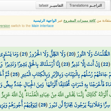
tafasir
التفاسيــر
Translations
التراجــم
ستفادة من
كافة مميزات المشروع
عبر
الواجهة الرئيسية
version
switch to the
Main interface
وَمَا يَسْتَوِي 
)
21
(
وَلَا الظِّلُّ وَلَا الْحَرُورُ
)
20
(
 الظُّلُمَاتُ وَلَا النُّورُ
إِنَّا أَرْسَلْنَاكَ بِالْحَقِّ بَشِيرًا وَنَذِيرًا ۚ و
)
23
(
إِنْ أَنتَ إِلَّا نَذِيرٌ
)
22
ثُمَّ أ
)
25
(
َاءَتْهُمْ رُسُلُهُم بِالْبَيِّنَاتِ وَبِالزُّبُرِ وَبِالْكِتَابِ الْمُنِيرِ
ِ مَاءً فَأَخْرَجْنَا بِهِ ثَمَرَاتٍ مُّخْتَلِفًا أَلْوَانُهَا ۚ وَمِنَ الْجِبَالِ جُدَدٌ بِيضٌ و
أَلْوَانُهُ كَذَٰلِكَ ۗ إِنَّمَا يَخْشَى اللَّهَ مِنْ عِبَادِهِ الْعُلَمَاءُ ۗ إِنَّ اللَّهَ عَزِيزٌ
لِيُوَفِّيَهُمْ أُجُورَهُمْ وَيَ
)
29
(
 سِرًّا وَعَلَانِيَةً يَرْجُونَ تِجَارَةً لَّن تَبُورَ