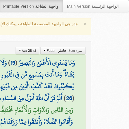
Printable Version
Main Version
الواجهة الرئيسية
واجهة الطباعة
×
هذه هي الواجهة المخصصة للطباعة ، يمكنك الإ
Faatir
28
فاطر
سورة Sura
آية Aya
وَلَا
)
19
(
وَمَا يَسْتَوِي الْأَعْمَىٰ وَالْبَصِيرُ
(
يَشَاءُ ۖ وَمَا أَنتَ بِمُسْمِعٍ مَّن فِي الْقُبُورِ
يُكَذِّبُوكَ فَقَدْ كَذَّبَ الَّذِينَ مِن قَبْلِهِمْ ج
أَلَمْ تَرَ أَنَّ اللَّهَ أَنزَلَ مِنَ السَّمَاء
)
26
(
وَمِنَ النَّاسِ وَالدَّوَابِّ وَالْأَنْعَامِ مُخْتَلِفٌ )
وَأَقَامُوا الصَّلَاةَ وَأَنفَقُوا مِمَّا رَزَقْنَاهُمْ