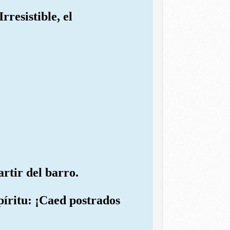
rresistible, el
rtir del barro.
píritu: ¡Caed postrados