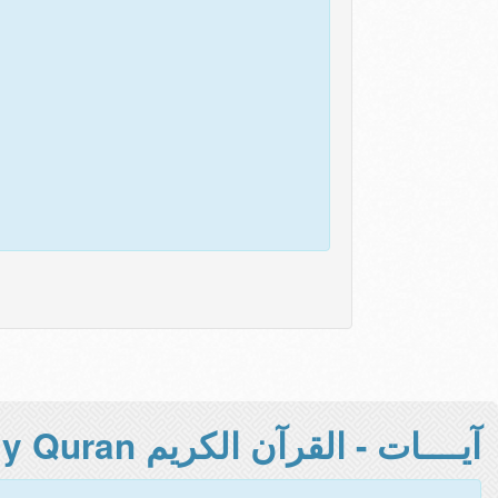
آيــــات - القرآن الكريم Holy Quran -