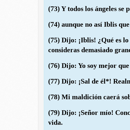
(73) Y todos los ángeles se 
(74) aunque no así Iblis que
(75) Dijo: ¡Iblis! ¿Qué es 
consideras demasiado grande
(76) Dijo: Yo soy mejor que 
(77) Dijo: ¡Sal de él*! Real
(78) Mi maldición caerá sob
(79) Dijo: ¡Señor mío! Conc
vida.