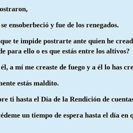
postraron,
 se ensoberbeció y fue de los renegados.
lo que te impide postrarte ante quien he cre
 para ello o es que estás entre los altivos?
él, a mí me creaste de fuego y a él lo has cr
mente estás maldito.
re ti hasta el Día de la Rendición de cuentas
édeme un tiempo de espera hasta el día en qu