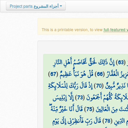
Project parts
أجزاء المشروع
This is a printable version, to view
full-featured 
إِنَّ ذَٰلِكَ لَحَقٌّ تَخَاصُمُ أَهْلِ النَّارِ
)
63
(
)
67
(
قُلْ هُوَ نَبَأٌ عَظِيمٌ
)
66
(
ِيزُ الْغَفَّارُ
إِذْ قَالَ رَبُّكَ لِلْمَلَائِكَةِ
)
70
(
َا نَذِيرٌ مُّبِينٌ
إِلَّا إِبْلِيسَ
)
73
(
َائِكَةُ كُلُّهُمْ أَجْمَعُونَ
قَالَ أَنَا خَيْرٌ مِّنْهُ ۖ
)
75
(
كُنتَ مِنَ الْعَالِينَ
قَالَ رَبِّ فَأَنظِرْنِي إِلَىٰ يَوْمِ
)
78
(
مِ الدِّينِ