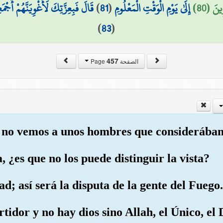
قَالَ فَبِعِزَّتِكَ لَأُغْوِيَنَّهُمْ أَجْمَ
)
81
(
إِلَىٰ يَوْمِ الْوَقْتِ الْمَعْلُومِ
ينَ (80
)
83
(
457
الصفحة Page
 no vemos a unos hombres que considerábam
 ¿es que no los puede distinguir la vista?
ad; así será la disputa de la gente del Fuego.
rtidor y no hay dios sino Allah, el Único, el