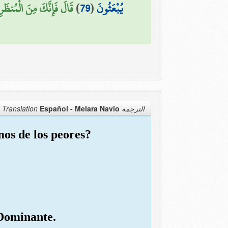
قَالَ فَإِنَّكَ مِنَ الْمُنظَرِ)
)
79
(
يُبْعَثُونَ
Español - Melara Navio
الترجمة Translation
os de los peores?
 Dominante.