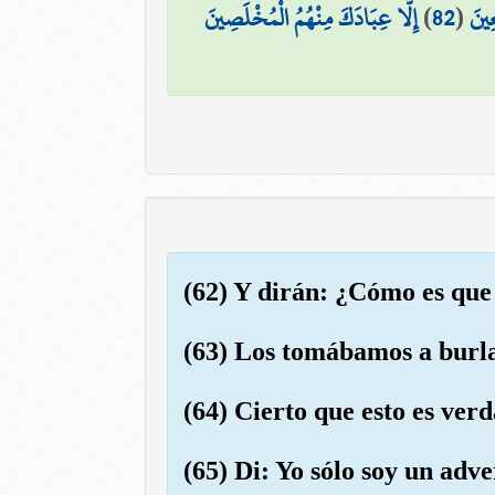
إِلَّا عِبَادَكَ مِنْهُمُ الْمُخْلَصِينَ
)
82
(
عِينَ
(62) Y dirán: ¿Cómo es que
(63) Los tomábamos a burla,
(64) Cierto que esto es verd
(65) Di: Yo sólo soy un adve