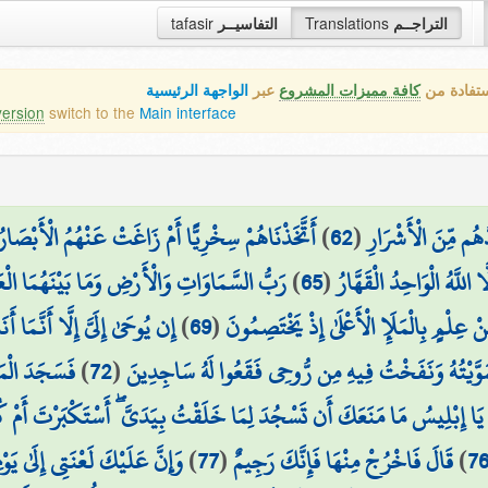
tafasir
التفاسيــر
Translations
التراجــم
ستفادة من
كافة مميزات المشروع
عبر
الواجهة الرئيسية
version
switch to the
Main interface
أَتَّخَذْنَاهُمْ سِخْرِيًّا أَمْ زَاغَتْ عَنْهُمُ الْأَبْصَارُ
)
62
(
ُهُم مِّنَ الْأَشْرَارِ
رَبُّ السَّمَاوَاتِ وَالْأَرْضِ وَمَا بَيْنَهُمَا الْعَز
)
65
(
َا اللَّهُ الْوَاحِدُ الْقَهَّارُ
إِن يُوحَىٰ إِلَيَّ إِلَّا أَنَّمَا أَن
)
69
(
ْ عِلْمٍ بِالْمَلَإِ الْأَعْلَىٰ إِذْ يَخْتَصِمُونَ
فَسَجَدَ الْمَل
)
72
(
سَوَّيْتُهُ وَنَفَخْتُ فِيهِ مِن رُّوحِي فَقَعُوا لَهُ سَاجِدِينَ
يَا إِبْلِيسُ مَا مَنَعَكَ أَن تَسْجُدَ لِمَا خَلَقْتُ بِيَدَيَّ ۖ أَسْتَكْبَرْتَ أَمْ 
وَإِنَّ عَلَيْكَ لَعْنَتِي إِلَىٰ يَوْ
)
77
(
قَالَ فَاخْرُجْ مِنْهَا فَإِنَّكَ رَجِيمٌ
)
7