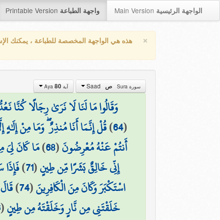
Printable Version
Main Version
الواجهة الرئيسية
واجهة الطباعة
×
هذه هي الواجهة المخصصة للطباعة ، يمكنك الإ
Saad
80
ص
سورة Sura
آية Aya
وَقَالُوا مَا لَنَا لَا نَرَىٰ رِجَالًا كُنَّا نَعُدّ
قُلْ إِنَّمَا أَنَا مُنذِرٌ ۖ وَمَا مِنْ إِلَٰهٍ إِلّ
)
64
(
مَا كَانَ لِيَ مِن
)
68
(
أَنتُمْ عَنْهُ مُعْرِضُونَ
فَإِذَا 
)
71
(
إِنِّي خَالِقٌ بَشَرًا مِّن طِينٍ
قَالَ 
)
74
(
اسْتَكْبَرَ وَكَانَ مِنَ الْكَافِرِينَ
6
(
خَلَقْتَنِي مِن نَّارٍ وَخَلَقْتَهُ مِن طِينٍ