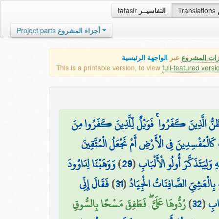
tafasir
التفاسيــر
Translations
Project parts
أجزاء المشروع
زات المشروع
عبر
الواجهة الرئيسية
This is a printable version, to view
full-featured versi
 ظَنُّ الَّذِينَ كَفَرُوا ۚ فَوَيْلٌ لِّلَّذِينَ كَفَرُوا مِنَ
 كَالْمُفْسِدِينَ فِي الْأَرْضِ أَمْ نَجْعَلُ الْمُتَّقِينَ
وَوَهَبْنَا لِدَاوُودَ
)
29
(
هِ وَلِيَتَذَكَّرَ أُولُو الْأَلْبَابِ
فَقَالَ إِنِّي
)
31
(
بِالْعَشِيِّ الصَّافِنَاتُ الْجِيَادُ
رُدُّوهَا عَلَيَّ ۖ فَطَفِقَ مَسْحًا بِالسُّوقِ
)
32
(
َابِ