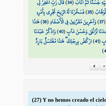
قَالَ رَبِّ اغْفِرْ لِي
)
34
(
سِيِّهِ جَسَدًا ثُمَّ أَنَابَ
فَسَخَّرْنَا لَهُ الرِّيحَ تَجْرِي بِأَمْرِهِ
)
35
(
ْوَهَّابُ
هَٰذَا
)
38
(
وَآخَرِينَ مُقَرَّنِينَ فِي الْأَصْفَادِ
)
37
وَاذْكُرْ عَبْدَنَا
)
40
(
عِندَنَا لَزُلْفَىٰ وَحُسْنَ مَآبٍ
ارْكُضْ بِرِجْلِكَ ۖ هَٰذَا مُغْتَسَلٌ بَارِدٌ
)
41
(
ابٍ
)
(27) Y no hemos creado el cielo