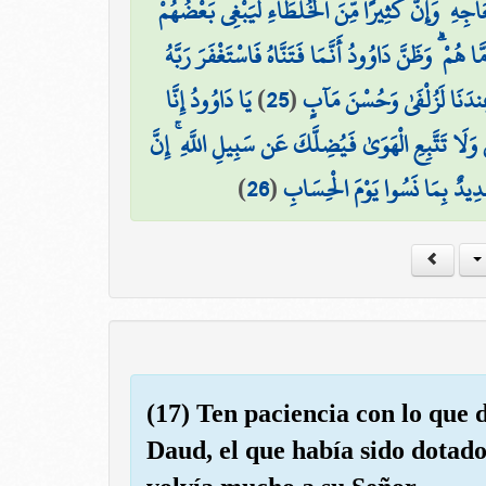
جِهِ ۖ وَإِنَّ كَثِيرًا مِّنَ الْخُلَطَاءِ لَيَبْغِي بَعْضُهُمْ
هُمْ ۗ وَظَنَّ دَاوُودُ أَنَّمَا فَتَنَّاهُ فَاسْتَغْفَرَ رَبَّهُ
يَا دَاوُودُ إِنَّا
)
25
(
ُ عِندَنَا لَزُلْفَىٰ وَحُسْنَ مَآبٍ
َا تَتَّبِعِ الْهَوَىٰ فَيُضِلَّكَ عَن سَبِيلِ اللَّهِ ۚ إِنَّ
)
26
(
دِيدٌ بِمَا نَسُوا يَوْمَ الْحِسَابِ
(17) Ten paciencia con lo que 
Daud, el que había sido dotado 