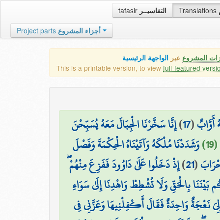
tafasir
التفاسيــر
Translations
Project parts
أجزاء المشروع
زات المشروع
عبر
الواجهة الرئيسية
This is a printable version, to view
full-featured versi
إِنَّا سَخَّرْنَا الْجِبَالَ مَعَهُ يُسَبِّحْنَ
)
17
(
ُ أَوَّابٌ
(19
وَشَدَدْنَا مُلْكَهُ وَآتَيْنَاهُ الْحِكْمَةَ وَفَصْلَ
إِذْ دَخَلُوا عَلَىٰ دَاوُودَ فَفَزِعَ مِنْهُمْ ۖ
)
21
(
۞ ْرَابَ
يْنَنَا بِالْحَقِّ وَلَا تُشْطِطْ وَاهْدِنَا إِلَىٰ سَوَاءِ
لِيَ نَعْجَةٌ وَاحِدَةٌ فَقَالَ أَكْفِلْنِيهَا وَعَزَّنِي فِي