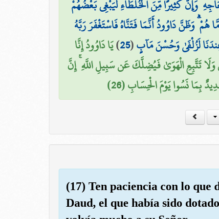
جِهِ ۖ وَإِنَّ كَثِيرًا مِّنَ الْخُلَطَاءِ لَيَبْغِي بَعْضُهُمْ
هُمْ ۗ وَظَنَّ دَاوُودُ أَنَّمَا فَتَنَّاهُ فَاسْتَغْفَرَ رَبَّهُ
يَا دَاوُودُ إِنَّا
)
25
(
ُ عِندَنَا لَزُلْفَىٰ وَحُسْنَ مَآبٍ
َا تَتَّبِعِ الْهَوَىٰ فَيُضِلَّكَ عَن سَبِيلِ اللَّهِ ۚ إِنَّ
دِيدٌ بِمَا نَسُوا يَوْمَ الْحِسَابِ (26
(17) Ten paciencia con lo que 
Daud, el que había sido dotado 