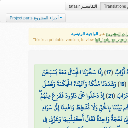
tafasir
التفاسيــر
Translations
Project parts
أجزاء المشروع
زات المشروع
عبر
الواجهة الرئيسية
This is a printable version, to view
full-featured versi
إِنَّا سَخَّرْنَا الْجِبَالَ مَعَهُ يُسَبِّحْنَ
)
17
(
ُ أَوَّابٌ
وَشَدَدْنَا مُلْكَهُ وَآتَيْنَاهُ الْحِكْمَةَ وَفَصْلَ
)
19
(
إِذْ دَخَلُوا عَلَىٰ دَاوُودَ فَفَزِعَ مِنْهُمْ ۖ
)
21
(
۞ ْرَابَ
يْنَنَا بِالْحَقِّ وَلَا تُشْطِطْ وَاهْدِنَا إِلَىٰ سَوَاءِ
لِيَ نَعْجَةٌ وَاحِدَةٌ فَقَالَ أَكْفِلْنِيهَا وَعَزَّنِي فِي