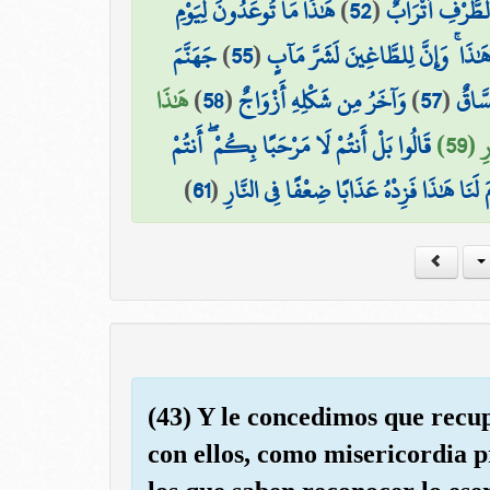
هَٰذَا مَا تُوعَدُونَ لِيَوْمِ
)
52
(
۞ رْفِ أَتْرَابٌ
جَهَنَّمَ
)
55
(
َٰذَا ۚ وَإِنَّ لِلطَّاغِينَ لَشَرَّ مَآبٍ
هَٰذَا
)
58
(
وَآخَرُ مِن شَكْلِهِ أَزْوَاجٌ
)
57
(
سَّاقٌ
 (59
قَالُوا بَلْ أَنتُمْ لَا مَرْحَبًا بِكُمْ ۖ أَنتُمْ
)
61
(
مَ لَنَا هَٰذَا فَزِدْهُ عَذَابًا ضِعْفًا فِي النَّارِ
(43) Y le concedimos que recup
con ellos, como misericordia 