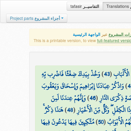
tafasir
التفاسيــر
Translations
Project parts
أجزاء المشروع
زات المشروع
عبر
الواجهة الرئيسية
This is a printable version, to view
full-featured versi
وَخُذْ بِيَدِكَ ضِغْثًا فَاضْرِب بِّهِ
)
43
(
 الْأَلْبَابِ
وَاذْكُرْ عِبَادَنَا إِبْرَاهِيمَ وَإِسْحَاقَ وَيَعْقُوبَ
)
4
وَإِنَّهُمْ عِندَنَا لَمِنَ
)
46
(
ِصَةٍ ذِكْرَى الدَّارِ
هَٰذَا ذِكْرٌ ۚ
)
48
(
 الْكِفْلِ ۖ وَكُلٌّ مِّنَ الْأَخْيَارِ
مُتَّكِئِينَ فِيهَا يَدْعُونَ فِيهَا
)
50
(
هُمُ الْأَبْوَابُ