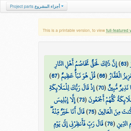
Project parts
أجزاء المشروع
This is a printable version, to view
full-featured 
إِنَّ ذَٰلِكَ لَحَقٌّ تَخَاصُمُ أَهْلِ النَّارِ
)
63
(
)
67
(
قُلْ هُوَ نَبَأٌ عَظِيمٌ
)
66
(
ِيزُ الْغَفَّارُ
إِذْ قَالَ رَبُّكَ لِلْمَلَائِكَةِ
)
70
(
َا نَذِيرٌ مُّبِينٌ
إِلَّا إِبْلِيسَ
)
73
(
َائِكَةُ كُلُّهُمْ أَجْمَعُونَ
قَالَ أَنَا خَيْرٌ مِّنْهُ ۖ
)
75
(
كُنتَ مِنَ الْعَالِينَ
قَالَ رَبِّ فَأَنظِرْنِي إِلَىٰ يَوْمِ
)
78
(
مِ الدِّينِ