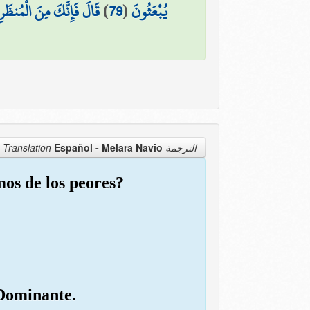
قَالَ فَإِنَّكَ مِنَ الْمُنظَر
)
79
(
يُبْعَثُونَ
Español - Melara Navio
الترجمة Translation
os de los peores?
 Dominante.