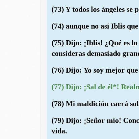
(73) Y todos los ángeles se 
(74) aunque no así Iblis que
(75) Dijo: ¡Iblis! ¿Qué es 
consideras demasiado grande
(76) Dijo: Yo soy mejor que 
(77) Dijo: ¡Sal de él*! Real
(78) Mi maldición caerá sob
(79) Dijo: ¡Señor mío! Conc
vida.