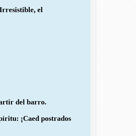
rresistible, el
rtir del barro.
píritu: ¡Caed postrados