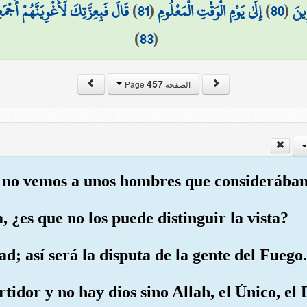
قَالَ فَبِعِزَّتِكَ لَأُغْوِيَنَّهُمْ أَجْمَ
)
81
(
إِلَىٰ يَوْمِ الْوَقْتِ الْمَعْلُومِ
)
80
(
ِينَ
)
83
(
457
الصفحة Page
 no vemos a unos hombres que considerábam
 ¿es que no los puede distinguir la vista?
ad; así será la disputa de la gente del Fuego.
rtidor y no hay dios sino Allah, el Único, el