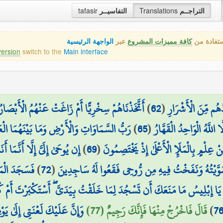
tafasir
التفاسيــر
Translations
التراجــم
ستفادة من
كافة مميزات المشروع
عبر
الواجهة الرئيسية
version
switch to the
Main interface
أَتَّخَذْنَاهُمْ سِخْرِيًّا أَمْ زَاغَتْ عَنْهُمُ الْأَبْصَارُ
)
62
(
ُهُم مِّنَ الْأَشْرَارِ
رَبُّ السَّمَاوَاتِ وَالْأَرْضِ وَمَا بَيْنَهُمَا الْعَز
)
65
(
َا اللَّهُ الْوَاحِدُ الْقَهَّارُ
إِن يُوحَىٰ إِلَيَّ إِلَّا أَنَّمَا أَن
)
69
(
ْ عِلْمٍ بِالْمَلَإِ الْأَعْلَىٰ إِذْ يَخْتَصِمُونَ
فَسَجَدَ الْمَل
)
72
(
سَوَّيْتُهُ وَنَفَخْتُ فِيهِ مِن رُّوحِي فَقَعُوا لَهُ سَاجِدِينَ
يَا إِبْلِيسُ مَا مَنَعَكَ أَن تَسْجُدَ لِمَا خَلَقْتُ بِيَدَيَّ ۖ أَسْتَكْبَرْتَ أَمْ 
وَإِنَّ عَلَيْكَ لَعْنَتِي إِلَىٰ يَوْ
قَالَ فَاخْرُجْ مِنْهَا فَإِنَّكَ رَجِيمٌ (77)
)
7