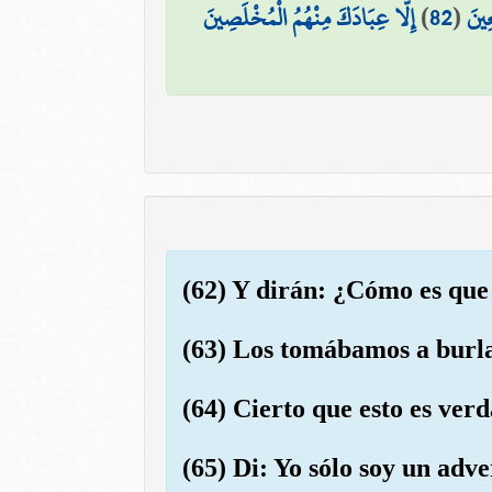
إِلَّا عِبَادَكَ مِنْهُمُ الْمُخْلَصِينَ
)
82
(
عِينَ
(62) Y dirán: ¿Cómo es que
(63) Los tomábamos a burla,
(64) Cierto que esto es verd
(65) Di: Yo sólo soy un adve