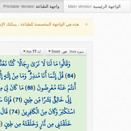
Printable Version
Main Version
الواجهة الرئيسية
واجهة الطباعة
×
هذه هي الواجهة المخصصة للطباعة ، يمكنك الإ
Saad
77
ص
سورة Sura
آية Aya
وَقَالُوا مَا لَنَا لَا نَرَىٰ رِجَالًا كُنَّا نَعُدّ
قُلْ إِنَّمَا أَنَا مُنذِرٌ ۖ وَمَا مِنْ إِلَٰهٍ إِلّ
)
64
(
مَا كَانَ لِيَ مِن
)
68
(
أَنتُمْ عَنْهُ مُعْرِضُونَ
فَإِذَا 
)
71
(
إِنِّي خَالِقٌ بَشَرًا مِّن طِينٍ
قَالَ 
)
74
(
اسْتَكْبَرَ وَكَانَ مِنَ الْكَافِرِينَ
6
(
خَلَقْتَنِي مِن نَّارٍ وَخَلَقْتَهُ مِن طِينٍ