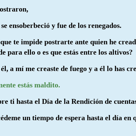
postraron,
 se ensoberbeció y fue de los renegados.
lo que te impide postrarte ante quien he cre
 para ello o es que estás entre los altivos?
él, a mí me creaste de fuego y a él lo has cr
mente estás maldito.
re ti hasta el Día de la Rendición de cuentas
édeme un tiempo de espera hasta el día en qu