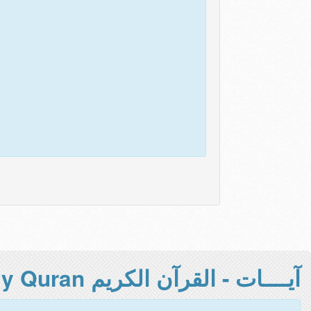
آيــــات - القرآن الكريم Holy Quran -