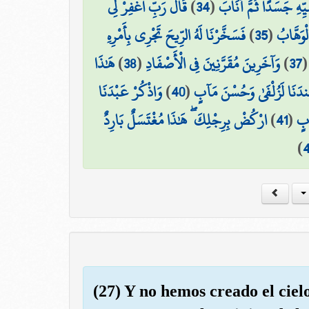
قَالَ رَبِّ اغْفِرْ لِي
)
34
(
سِيِّهِ جَسَدًا ثُمَّ أَنَابَ
فَسَخَّرْنَا لَهُ الرِّيحَ تَجْرِي بِأَمْرِهِ
)
35
(
ْوَهَّابُ
هَٰذَا
)
38
(
وَآخَرِينَ مُقَرَّنِينَ فِي الْأَصْفَادِ
)
37
وَاذْكُرْ عَبْدَنَا
)
40
(
عِندَنَا لَزُلْفَىٰ وَحُسْنَ مَآبٍ
ارْكُضْ بِرِجْلِكَ ۖ هَٰذَا مُغْتَسَلٌ بَارِدٌ
)
41
(
ابٍ
)
(27) Y no hemos creado el cielo