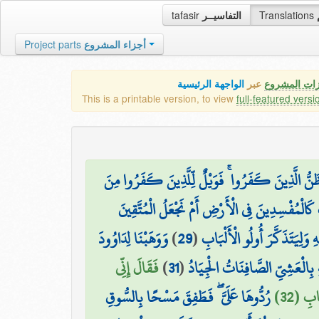
tafasir
التفاسيــر
Translations
Project parts
أجزاء المشروع
زات المشروع
عبر
الواجهة الرئيسية
This is a printable version, to view
full-featured versi
 ظَنُّ الَّذِينَ كَفَرُوا ۚ فَوَيْلٌ لِّلَّذِينَ كَفَرُوا مِنَ
 كَالْمُفْسِدِينَ فِي الْأَرْضِ أَمْ نَجْعَلُ الْمُتَّقِينَ
وَوَهَبْنَا لِدَاوُودَ
)
29
(
هِ وَلِيَتَذَكَّرَ أُولُو الْأَلْبَابِ
فَقَالَ إِنِّي
)
31
(
بِالْعَشِيِّ الصَّافِنَاتُ الْجِيَادُ
ابِ (32
رُدُّوهَا عَلَيَّ ۖ فَطَفِقَ مَسْحًا بِالسُّوقِ