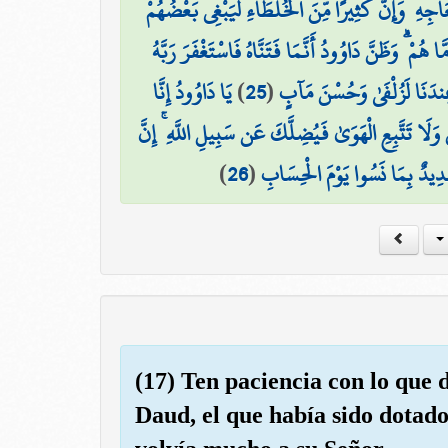
جِهِ ۖ وَإِنَّ كَثِيرًا مِّنَ الْخُلَطَاءِ لَيَبْغِي بَعْضُهُمْ
هُمْ ۗ وَظَنَّ دَاوُودُ أَنَّمَا فَتَنَّاهُ فَاسْتَغْفَرَ رَبَّهُ
يَا دَاوُودُ إِنَّا
)
25
(
ُ عِندَنَا لَزُلْفَىٰ وَحُسْنَ مَآبٍ
َا تَتَّبِعِ الْهَوَىٰ فَيُضِلَّكَ عَن سَبِيلِ اللَّهِ ۚ إِنَّ
)
26
(
دِيدٌ بِمَا نَسُوا يَوْمَ الْحِسَابِ
(17) Ten paciencia con lo que 
Daud, el que había sido dotado 