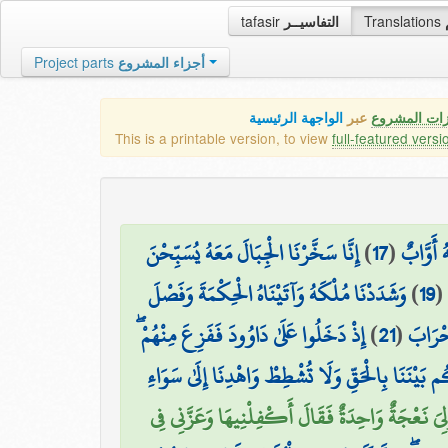
tafasir
التفاسيــر
Translations
Project parts
أجزاء المشروع
زات المشروع
عبر
الواجهة الرئيسية
This is a printable version, to view
full-featured versi
إِنَّا سَخَّرْنَا الْجِبَالَ مَعَهُ يُسَبِّحْنَ
)
17
(
ُ أَوَّابٌ
وَشَدَدْنَا مُلْكَهُ وَآتَيْنَاهُ الْحِكْمَةَ وَفَصْلَ
)
19
(
إِذْ دَخَلُوا عَلَىٰ دَاوُودَ فَفَزِعَ مِنْهُمْ ۖ
)
21
(
۞ ْرَابَ
يْنَنَا بِالْحَقِّ وَلَا تُشْطِطْ وَاهْدِنَا إِلَىٰ سَوَاءِ
لِيَ نَعْجَةٌ وَاحِدَةٌ فَقَالَ أَكْفِلْنِيهَا وَعَزَّنِي فِي