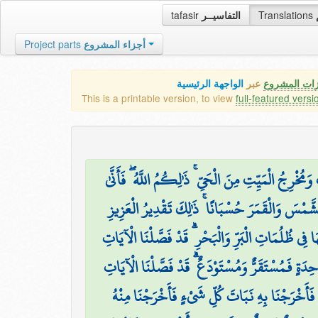
tafasir
التفاسيــر
Translations
Project parts
أجزاء المشروع
زات المشروع
عبر
الواجهة الرئيسية
This is a printable version, to view
full-featured versi
۞ ُخْرِجُ الْمَيِّتِ مِنَ الْحَيِّ ۚ ذَٰلِكُمُ اللَّهُ ۖ فَأَنَّىٰ
َّمْسَ وَالْقَمَرَ حُسْبَانًا ۚ ذَٰلِكَ تَقْدِيرُ الْعَزِيزِ
 فِي ظُلُمَاتِ الْبَرِّ وَالْبَحْرِ ۗ قَدْ فَصَّلْنَا الْآيَاتِ
َةٍ فَمُسْتَقَرٌّ وَمُسْتَوْدَعٌ ۗ قَدْ فَصَّلْنَا الْآيَاتِ
فَأَخْرَجْنَا بِهِ نَبَاتَ كُلِّ شَيْءٍ فَأَخْرَجْنَا مِنْهُ