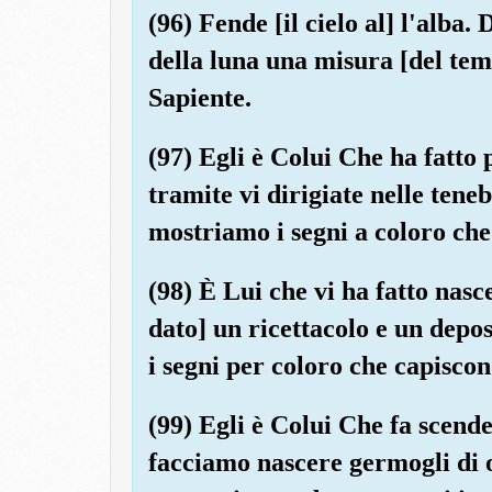
(96) Fende [il cielo al] l'alba. 
della luna una misura [del temp
Sapiente.
(97) Egli è Colui Che ha fatto p
tramite vi dirigiate nelle tene
mostriamo i segni a coloro c
(98) È Lui che vi ha fatto nasc
dato] un ricettacolo e un dep
i segni per coloro che capiscon
(99) Egli è Colui Che fa scende
facciamo nascere germogli di o