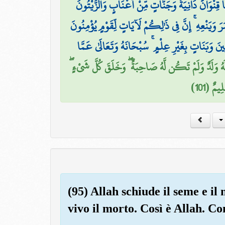
 قِنْوَانٌ دَانِيَةٌ وَجَنَّاتٍ مِّنْ أَعْنَابٍ وَالزَّيْتُونَ
مَرَ وَيَنْعِهِ ۚ إِنَّ فِي ذَٰلِكُمْ لَآيَاتٍ لِّقَوْمٍ يُؤْمِنُونَ
َنِينَ وَبَنَاتٍ بِغَيْرِ عِلْمٍ ۚ سُبْحَانَهُ وَتَعَالَىٰ عَمَّا
َهُ وَلَدٌ وَلَمْ تَكُن لَّهُ صَاحِبَةٌ ۖ وَخَلَقَ كُلَّ شَيْءٍ
يمٌ (101
(95) Allah schiude il seme e il 
vivo il morto. Così è Allah. C