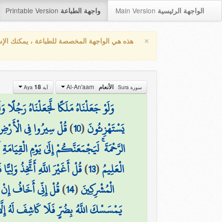
Printable Version
Main Version
الواجهة الرئيسية
واجهة الطباعة
×
هذه هي الواجهة المخصصة للطباعة ، يمكنك الإ
Al-An'aam
18
الأنعام
سورة Sura
آية Aya
وَلَوْ جَعَلْنَاهُ مَلَكًا لَّجَعَلْنَاهُ رَجُلًا و
قُلْ سِيرُوا فِي الْأَرْضِ 
)
10
(
يَسْتَهْزِئُونَ
الرَّحْمَةَ ۚ لَيَجْمَعَنَّكُمْ إِلَىٰ يَوْمِ الْقِيَام
قُلْ أَغَيْرَ اللَّهِ أَتَّخِذُ وَل
)
13
(
الْعَلِيمُ
قُلْ إِنِّي أَخَافُ إِن
)
14
(
الْمُشْرِكِينَ
يَمْسَسْكَ اللَّهُ بِضُرٍّ فَلَا كَاشِفَ لَهُ إِلَّ