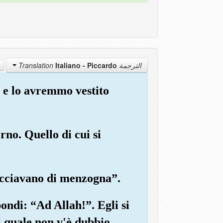
Italiano - Piccardo
الترجمة Translation
 e lo avremmo vestito
rno. Quello di cui si
 tacciavano di menzogna”.
pondi: “Ad Allah!”. Egli si
l quale non v'è dubbio