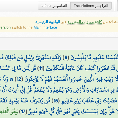
tafasir
التفاسيــر
Translations
التراجــم
ستفادة من
كافة مميزات المشروع
عبر
الواجهة الرئيسية
version
switch to the
Main interface
وَلَقَدِ اسْتُهْزِئَ بِرُسُلٍ مِّن قَبْلِكَ فَحَ
)
9
(
َلَلَبَسْنَا عَلَيْهِم مَّا يَلْبِسُونَ
قُل لِّمَن مَّا فِي السَّمَاو
)
11
(
ثُمَّ انظُرُوا كَيْفَ كَانَ عَاقِبَةُ الْمُكَذِّبِينَ
وَلَهُ مَا 
)
12
(
َةِ لَا رَيْبَ فِيهِ ۚ الَّذِينَ خَسِرُوا أَنفُسَهُمْ فَهُمْ لَا يُؤْمِنُونَ
ِيًّا فَاطِرِ السَّمَاوَاتِ وَالْأَرْضِ وَهُوَ يُطْعِمُ وَلَا يُطْعَمُ ۗ قُلْ إِنِّي أُمِرْتُ أ
مَّن يُصْرَفْ عَنْهُ يَوْمَئِذٍ فَقَدْ رَ
)
15
(
ْ عَصَيْتُ رَبِّي عَذَابَ يَوْمٍ عَظِيمٍ
وَهُوَ الْقَاهِ)
)
17
(
ا هُوَ ۖ وَإِن يَمْسَسْكَ بِخَيْرٍ فَهُوَ عَلَىٰ كُلِّ شَيْءٍ قَدِيرٌ