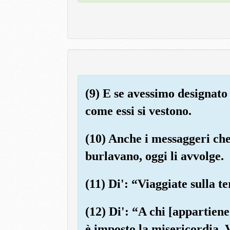
(9) E se avessimo designat
come essi si vestono.
(10) Anche i messaggeri che
burlavano, oggi li avvolge.
(11) Di': “Viaggiate sulla t
(12) Di': “A chi [appartiene]
è imposto la misericordia. 