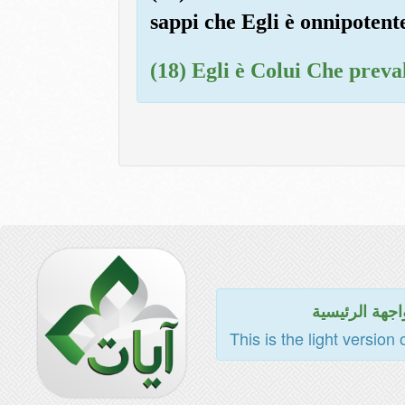
sappi che Egli è onnipotent
(18) Egli è Colui Che preval
اجهة الرئيسية
This is the light version 