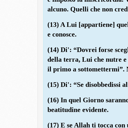
alcuno. Quelli che non cred
(13) A Lui [appartiene] quel
e conosce.
(14) Di': “Dovrei forse sceg
della terra, Lui che nutre e
il primo a sottomettermi”. 
(15) Di': “Se disobbedissi a
(16) In quel Giorno saranno
beatitudine evidente.
(17) E se Allah ti tocca con 