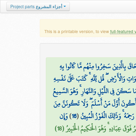
Project parts
أجزاء المشروع
This is a printable version, to view
full-featured 
اقَ بِالَّذِينَ سَخِرُوا مِنْهُم مَّا كَانُوا بِهِ
َاتِ وَالْأَرْضِ ۖ قُل لِّلَّهِ ۚ كَتَبَ عَلَىٰ نَفْسِهِ
۞ سَكَنَ فِي اللَّيْلِ وَالنَّهَارِ ۚ وَهُوَ السَّمِيعُ
َنْ أَكُونَ أَوَّلَ مَنْ أَسْلَمَ ۖ وَلَا تَكُونَنَّ مِنَ
وَإِن
)
16
(
حِمَهُ ۚ وَذَٰلِكَ الْفَوْزُ الْمُبِينُ
رُ فَوْقَ عِبَادِهِ ۚ وَهُوَ الْحَكِيمُ الْخَبِيرُ (18