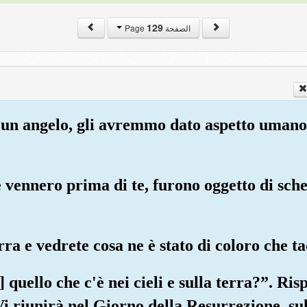
129
الصفحة Page
o un angelo, gli avremmo dato aspetto umano
 vennero prima di te, furono oggetto di sche
erra e vedrete cosa ne è stato di coloro che
 quello che c'è nei cieli e sulla terra?”. Ris
Vi riunirà nel Giorno della Resurrezione, su