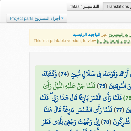
tafasir
التفاسيــر
Translations
Project parts
أجزاء المشروع
زات المشروع
عبر
الواجهة الرئيسية
This is a printable version, to view
full-featured versi
وَكَذَٰلِكَ
)
74
(
۞ ِي أَرَاكَ وَقَوْمَكَ فِي ضَلَالٍ مُّبِينٍ
فَلَمَّا جَنَّ عَلَيْهِ اللَّيْلُ رَأَىٰ
)
75
(
 الْمُوقِنِينَ
فَلَمَّا رَأَى الْقَمَرَ بَازِغًا قَالَ هَٰذَا رَبِّي ۖ فَلَمَّا
فَلَمَّا رَأَى الشَّمْسَ بَازِغَةً قَالَ هَٰذَا
)
77
(
ينَ
إِنِّي وَجَّهْتُ وَجْهِيَ لِلَّذِي فَطَرَ
)
78
(
ا تُشْرِكُونَ