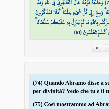
وَحَاجَّهُ قَوْمُهُ ۚ قَالَ أَتُحَاجُّونِّي فِي اللَّهِ وَقَدْ
)
7
ا ۗ وَسِعَ رَبِّي كُلَّ شَيْءٍ عِلْمًا ۗ أَفَلَا تَتَذَكَّرُونَ
َكْتُم بِاللَّهِ مَا لَمْ يُنَزِّلْ بِهِ عَلَيْكُمْ سُلْطَانًا
)
81
(
إِن كُنتُمْ تَعْلَمُونَ
(74) Quando Abramo disse a su
per divinità? Vedo che tu e il t
(75) Così mostrammo ad Abramo 