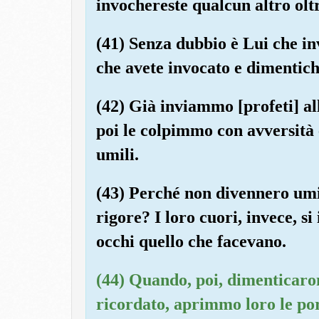
invochereste qualcun altro oltre
(41) Senza dubbio è Lui che in
che avete invocato e dimentich
(42) Già inviammo [profeti] al
poi le colpimmo con avversità e
umili.
(43) Perché non divennero umil
rigore? I loro cuori, invece, si
occhi quello che facevano.
(44) Quando, poi, dimenticaron
ricordato, aprimmo loro le po