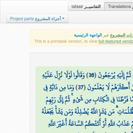
tafasir
التفاسيــر
Translations
Project parts
أجزاء المشروع
زات المشروع
عبر
الواجهة الرئيسية
This is a printable version, to view
full-featured versi
وَقَالُوا لَوْلَا نُزِّلَ عَلَيْهِ
)
36
(
۞ مَّ إِلَيْهِ يُرْجَعُونَ
وَمَا مِن دَابَّةٍ فِي
)
37
(
كِنَّ أَكْثَرَهُمْ لَا يَعْلَمُونَ
ا فَرَّطْنَا فِي الْكِتَابِ مِن شَيْءٍ ۚ ثُمَّ إِلَىٰ رَبِّهِمْ
ُّلُمَاتِ ۗ مَن يَشَإِ اللَّهُ يُضْلِلْهُ وَمَن يَشَأْ يَجْعَلْهُ
عَذَابُ اللَّهِ أَوْ أَتَتْكُمُ السَّاعَةُ أَغَيْرَ اللَّهِ