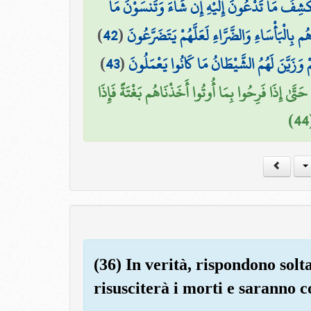
يَكْشِفُ مَا تَدْعُونَ إِلَيْهِ إِن شَاءَ وَتَنسَوْنَ مَا
)
42
(
ُم بِالْبَأْسَاءِ وَالضَّرَّاءِ لَعَلَّهُمْ يَتَضَرَّعُونَ
)
43
(
وَزَيَّنَ لَهُمُ الشَّيْطَانُ مَا كَانُوا يَعْمَلُونَ
َتَّىٰ إِذَا فَرِحُوا بِمَا أُوتُوا أَخَذْنَاهُم بَغْتَةً فَإِذَا
(36) In verità, rispondono solt
risusciterà i morti e saranno c