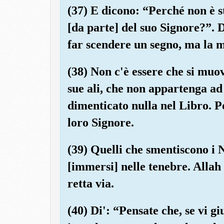
(37) E dicono: “Perché non è st
[da parte] del suo Signore?”. D
far scendere un segno, ma la m
(38) Non c'è essere che si muov
sue ali, che non appartenga 
dimenticato nulla nel Libro. Po
loro Signore.
(39) Quelli che smentiscono i 
[immersi] nelle tenebre. Allah 
retta via.
(40) Di': “Pensate che, se vi gi