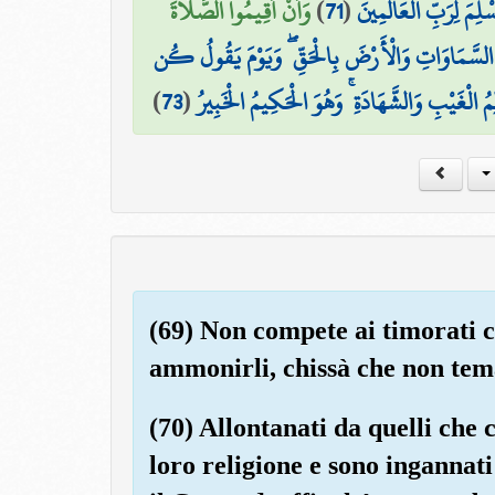
وَأَنْ أَقِيمُوا الصَّلَاةَ
)
71
(
ْلِمَ لِرَبِّ الْعَالَمِينَ
السَّمَاوَاتِ وَالْأَرْضَ بِالْحَقِّ ۖ وَيَوْمَ يَقُولُ كُن
)
73
(
ِمُ الْغَيْبِ وَالشَّهَادَةِ ۚ وَهُوَ الْحَكِيمُ الْخَبِيرُ
(69) Non compete ai timorati c
ammonirli, chissà che non tem
(70) Allontanati da quelli che
loro religione e sono ingannat