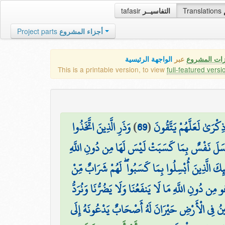
tafasir
التفاسيــر
Translations
Project parts
أجزاء المشروع
زات المشروع
عبر
الواجهة الرئيسية
This is a printable version, to view
full-featured versi
وَذَرِ الَّذِينَ اتَّخَذُوا
)
69
(
ْرَىٰ لَعَلَّهُمْ يَتَّقُونَ
 أَن تُبْسَلَ نَفْسٌ بِمَا كَسَبَتْ لَيْسَ لَهَا مِن دُونِ اللَّهِ
ٰئِكَ الَّذِينَ أُبْسِلُوا بِمَا كَسَبُوا ۖ لَهُمْ شَرَابٌ مِّنْ
و مِن دُونِ اللَّهِ مَا لَا يَنفَعُنَا وَلَا يَضُرُّنَا وَنُرَدُّ
َاطِينُ فِي الْأَرْضِ حَيْرَانَ لَهُ أَصْحَابٌ يَدْعُونَهُ إِلَى