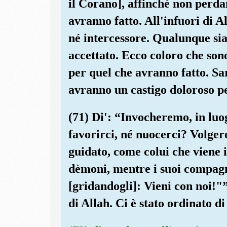
il Corano], affinché non perda
avranno fatto. All'infuori di 
né intercessore. Qualunque sia 
accettato. Ecco coloro che son
per quel che avranno fatto. Sa
avranno un castigo doloroso p
(71) Di': “Invocheremo, in luo
favorirci, né nuocerci? Volger
guidato, come colui che viene 
dèmoni, mentre i suoi compagni
[gridandogli]: Vieni con noi!"”
di Allah. Ci è stato ordinato d