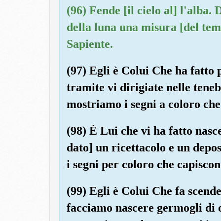
(96) Fende [il cielo al] l'alba. 
della luna una misura [del temp
Sapiente.
(97) Egli è Colui Che ha fatto p
tramite vi dirigiate nelle tene
mostriamo i segni a coloro c
(98) È Lui che vi ha fatto nasc
dato] un ricettacolo e un dep
i segni per coloro che capiscon
(99) Egli è Colui Che fa scende
facciamo nascere germogli di o