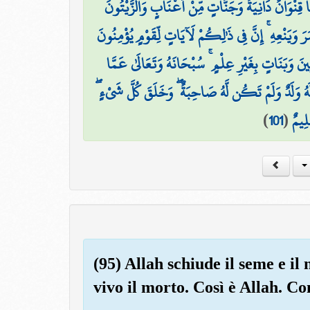
 قِنْوَانٌ دَانِيَةٌ وَجَنَّاتٍ مِّنْ أَعْنَابٍ وَالزَّيْتُونَ
مَرَ وَيَنْعِهِ ۚ إِنَّ فِي ذَٰلِكُمْ لَآيَاتٍ لِّقَوْمٍ يُؤْمِنُونَ
َنِينَ وَبَنَاتٍ بِغَيْرِ عِلْمٍ ۚ سُبْحَانَهُ وَتَعَالَىٰ عَمَّا
َهُ وَلَدٌ وَلَمْ تَكُن لَّهُ صَاحِبَةٌ ۖ وَخَلَقَ كُلَّ شَيْءٍ
)
101
(
ِيمٌ
(95) Allah schiude il seme e il 
vivo il morto. Così è Allah. C