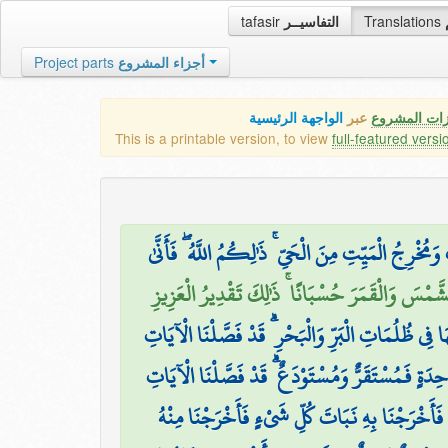
tafasir
التفاسيــر
Translations
Project parts
أجزاء المشروع
زات المشروع
عبر
الواجهة الرئيسية
This is a printable version, to view
full-featured versi
۞ ُخْرِجُ الْمَيِّتِ مِنَ الْحَيِّ ۚ ذَٰلِكُمُ اللَّهُ ۖ فَأَنَّىٰ
َّمْسَ وَالْقَمَرَ حُسْبَانًا ۚ ذَٰلِكَ تَقْدِيرُ الْعَزِيزِ
 فِي ظُلُمَاتِ الْبَرِّ وَالْبَحْرِ ۗ قَدْ فَصَّلْنَا الْآيَاتِ
َةٍ فَمُسْتَقَرٌّ وَمُسْتَوْدَعٌ ۗ قَدْ فَصَّلْنَا الْآيَاتِ
فَأَخْرَجْنَا بِهِ نَبَاتَ كُلِّ شَيْءٍ فَأَخْرَجْنَا مِنْهُ