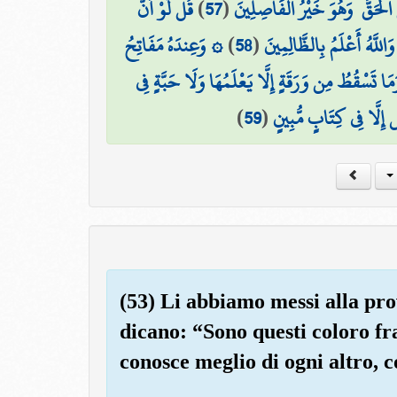
قُل لَّوْ أَنَّ
)
57
(
الْحَقَّ ۖ وَهُوَ خَيْرُ الْفَاصِلِينَ
۞ وَعِندَهُ مَفَاتِحُ
)
58
(
للَّهُ أَعْلَمُ بِالظَّالِمِينَ
 وَمَا تَسْقُطُ مِن وَرَقَةٍ إِلَّا يَعْلَمُهَا وَلَا حَبَّةٍ فِي
)
59
(
ِلَّا فِي كِتَابٍ مُّبِينٍ
(53) Li abbiamo messi alla prova
dicano: “Sono questi coloro fr
conosce meglio di ogni altro, c