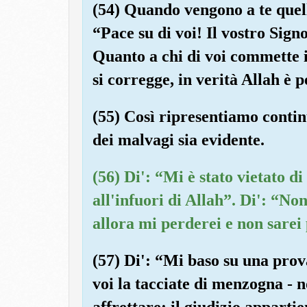
(54) Quando vengono a te quell
“Pace su di voi! Il vostro Sign
Quanto a chi di voi commette i
si corregge, in verità Allah è 
(55) Così ripresentiamo continu
dei malvagi sia evidente.
(56) Di': “Mi è stato vietato d
all'infuori di Allah”. Di': “Non
allora mi perderei e non sarei 
(57) Di': “Mi baso su una prov
voi la tacciate di menzogna - 
affrettare: il giudizio appartie