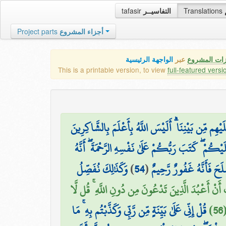
tafasir
التفاسيــر
Translations
Project parts
أجزاء المشروع
زات المشروع
عبر
الواجهة الرئيسية
This is a printable version, to view
full-featured versi
لَيْهِم مِّن بَيْنِنَا ۗ أَلَيْسَ اللَّهُ بِأَعْلَمَ بِالشَّاكِرِينَ
يْكُمْ ۖ كَتَبَ رَبُّكُمْ عَلَىٰ نَفْسِهِ الرَّحْمَةَ ۖ أَنَّهُ
وَكَذَٰلِكَ نُفَصِّلُ
)
54
(
حَ فَأَنَّهُ غَفُورٌ رَّحِيمٌ
ُ أَنْ أَعْبُدَ الَّذِينَ تَدْعُونَ مِن دُونِ اللَّهِ ۚ قُل لَّا
5
قُلْ إِنِّي عَلَىٰ بَيِّنَةٍ مِّن رَّبِّي وَكَذَّبْتُم بِهِ ۚ مَا