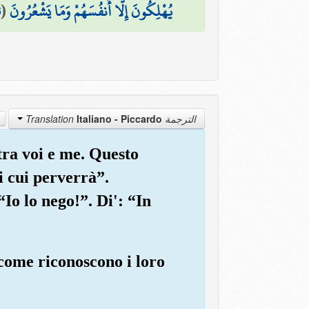
6
(
يُهْلِكُونَ إِلَّا أَنفُسَهُمْ وَمَا يَشْعُرُونَ
Italiano - Piccardo
الترجمة Translation
tra voi e me. Questo
i cui perverrà”.
Io lo nego!”. Di': “In
 come riconoscono i loro