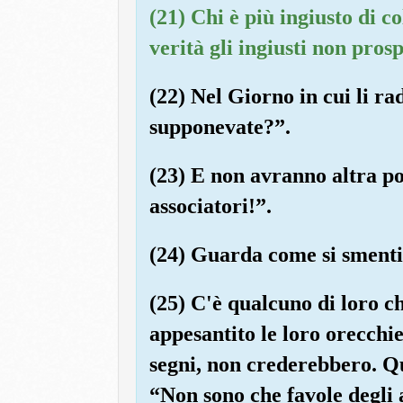
(21) Chi è più ingiusto di 
verità gli ingiusti non pro
(22) Nel Giorno in cui li ra
supponevate?”.
(23) E non avranno altra po
associatori!”.
(24) Guarda come si smenti
(25) C'è qualcuno di loro ch
appesantito le loro orecchi
segni, non crederebbero. Q
“Non sono che favole degli 