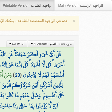
Printable Version
Main Version
الواجهة الرئيسية
واجهة الطباعة
×
هذه هي الواجهة المخصصة للطباعة ، يمكنك الإ
Al-An'aam
21
الأنعام
سورة Sura
آية Aya
قُلْ أَيُّ شَيْءٍ أَكْبَرُ شَهَادَةً ۖ قُلِ اللَّهُ ۖ
أُخْرَىٰ ۚ قُل لَّا أَشْهَدُ ۚ قُلْ إِنَّمَا هُوَ إِلَٰهٌ
وَمَنْ أَظ)
)
20
(
أَنفُسَهُمْ فَهُمْ لَا يُؤْمِنُونَ
لِلَّذِينَ أَشْرَكُوا أَيْنَ شُرَكَاؤُكُمُ الَّذِينَ
عَلَىٰ أَنفُسِهِمْ ۚ وَضَلَّ عَنْهُم مَّا كَانُوا يَفْ
آيَةٍ لَّا يُؤْمِنُوا بِهَا ۚ حَتَّىٰ إِذَا جَاءُو