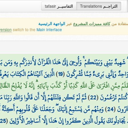
tafasir
التفاسيــر
Translations
التراجــم
ستفادة من
كافة مميزات المشروع
عبر
الواجهة الرئيسية
version
switch to the
Main interface
 شَهِيدٌ بَيْنِي وَبَيْنَكُمْ ۚ وَأُوحِيَ إِلَيَّ هَٰذَا الْقُرْآنُ لِأُنذِرَكُم بِهِ وَمَن بَلَغ
الَّذِينَ آتَيْنَاهُمُ الْكِتَابَ يَعْرِف
)
19
(
 وَاحِدٌ وَإِنَّنِي بَرِيءٌ مِّمَّا تُشْرِكُونَ
ْلَمُ مِمَّنِ افْتَرَىٰ عَلَى اللَّهِ كَذِبًا أَوْ كَذَّبَ بِآيَاتِهِ ۗ إِنَّهُ لَا يُفْلِحُ الظَّالِ
ثُمَّ لَمْ تَكُن فِتْنَتُهُمْ إِلَّا أَن قَالُوا وَاللَّهِ رَبِّنَا 
)
22
(
 كُنتُمْ تَزْعُمُونَ
وَمِنْهُم مَّن يَسْتَمِعُ إِلَيْكَ ۖ وَجَعَلْنَا عَلَىٰ قُلُوبِهِمْ أَكِنَّةً أَ
)
24
(
تَرُونَ
25
(
كَ يُجَادِلُونَكَ يَقُولُ الَّذِينَ كَفَرُوا إِنْ هَٰذَا إِلَّا أَسَاطِيرُ الْأَوَّلِينَ