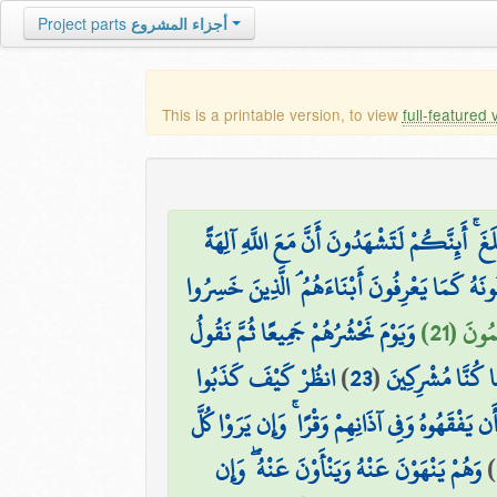
Project parts
أجزاء المشروع
This is a printable version, to view
full-featured 
َ ۚ أَئِنَّكُمْ لَتَشْهَدُونَ أَنَّ مَعَ اللَّهِ آلِهَةً
ُونَهُ كَمَا يَعْرِفُونَ أَبْنَاءَهُمُ ۘ الَّذِينَ خَسِرُوا
مُونَ (21
وَيَوْمَ نَحْشُرُهُمْ جَمِيعًا ثُمَّ نَقُولُ
انظُرْ كَيْفَ كَذَبُوا
)
23
(
مَا كُنَّا مُشْرِكِينَ
ن يَفْقَهُوهُ وَفِي آذَانِهِمْ وَقْرًا ۚ وَإِن يَرَوْا كُلَّ
وَهُمْ يَنْهَوْنَ عَنْهُ وَيَنْأَوْنَ عَنْهُ ۖ وَإِن
)