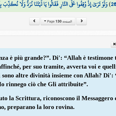
وَلَوْ تَرَىٰ إِذْ وُقِفُوا عَلَى النَّارِ فَقَالُوا يَا لَيْتَنَا نُرَدُّ وَلَا نُكَذِّب
)
2
130
الصفحة Page
nza è più grande?”. Di': “Allah è testimone 
ffinché, per suo tramite, avverta voi e quell
sono altre divinità insieme con Allah? Di': “
Io rinnego ciò che Gli attribuite”.
uto la Scrittura, riconoscono il Messaggero
no, preparano la loro rovina.