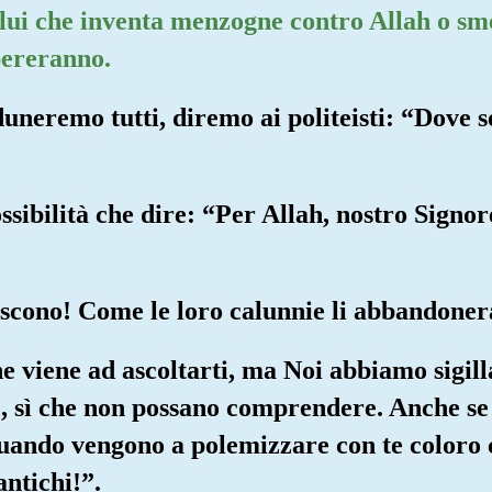
colui che inventa menzogne contro Allah o sme
spereranno.
duneremo tutti, diremo ai politeisti: “Dove s
ssibilità che dire: “Per Allah, nostro Sign
scono! Come le loro calunnie li abbandone
e viene ad ascoltarti, ma Noi abbiamo sigilla
e, sì che non possano comprendere. Anche se
uando vengono a polemizzare con te coloro 
antichi!”.