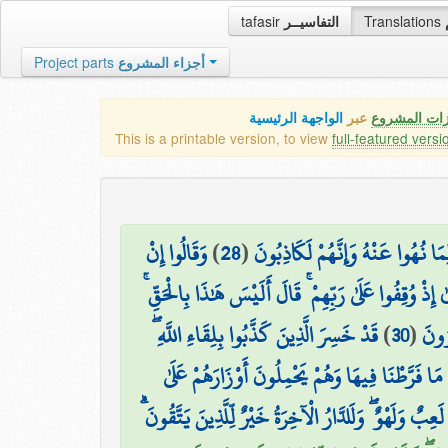
tafasir
التفاسيــر
Translations
Project parts
أجزاء المشروع
زات المشروع
عبر
الواجهة الرئيسية
This is a printable version, to view
full-featured versi
وَقَالُوا إِنْ
)
28
(
مَا نُهُوا عَنْهُ وَإِنَّهُمْ لَكَاذِبُونَ
َىٰ إِذْ وُقِفُوا عَلَىٰ رَبِّهِمْ ۚ قَالَ أَلَيْسَ هَٰذَا بِالْحَقِّ
قَدْ خَسِرَ الَّذِينَ كَذَّبُوا بِلِقَاءِ اللَّهِ ۖ
)
30
(
رُونَ
 مَا فَرَّطْنَا فِيهَا وَهُمْ يَحْمِلُونَ أَوْزَارَهُمْ عَلَىٰ
َّا لَعِبٌ وَلَهْوٌ ۖ وَلَلدَّارُ الْآخِرَةُ خَيْرٌ لِّلَّذِينَ يَتَّقُونَ