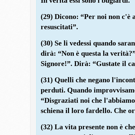
In verità essi sono i bugiardi.
(29) Dicono: “Per noi non c'è 
resuscitati”.
(30) Se li vedessi quando saran
dirà: “Non è questa la verità?”
Signore!”. Dirà: “Gustate il c
(31) Quelli che negano l'inco
perduti. Quando improvvisame
“Disgraziati noi che l'abbiamo
schiena il loro fardello. Che or
(32) La vita presente non è che