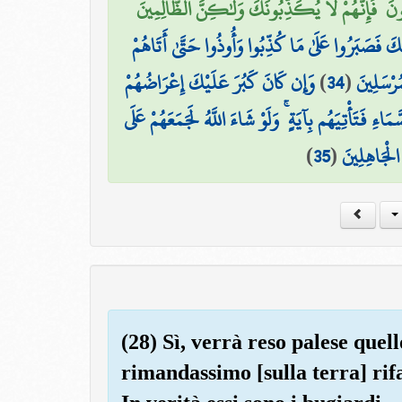
لُونَ ۖ فَإِنَّهُمْ لَا يُكَذِّبُونَكَ وَلَٰكِنَّ الظَّالِمِينَ
َ فَصَبَرُوا عَلَىٰ مَا كُذِّبُوا وَأُوذُوا حَتَّىٰ أَتَاهُمْ
وَإِن كَانَ كَبُرَ عَلَيْكَ إِعْرَاضُهُمْ
)
34
(
مُرْسَلِينَ
اءِ فَتَأْتِيَهُم بِآيَةٍ ۚ وَلَوْ شَاءَ اللَّهُ لَجَمَعَهُمْ عَلَى
)
35
(
الْجَاهِلِينَ
(28) Sì, verrà reso palese quel
rimandassimo [sulla terra] rif