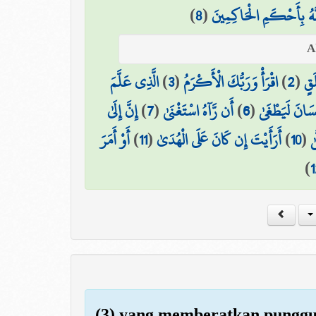
)
8
(
َّهُ بِأَحْكَمِ الْحَاكِمِينَ
الَّذِي عَلَّمَ
)
3
(
اقْرَأْ وَرَبُّكَ الْأَكْرَمُ
)
2
(
َقٍ
إِنَّ إِلَىٰ
)
7
(
أَن رَّآهُ اسْتَغْنَىٰ
)
6
(
ِنسَانَ لَيَطْغَىٰ
أَوْ أَمَرَ
)
11
(
أَرَأَيْتَ إِن كَانَ عَلَى الْهُدَىٰ
)
10
(
ٰ
)
1
(3) yang memberatkan pungg