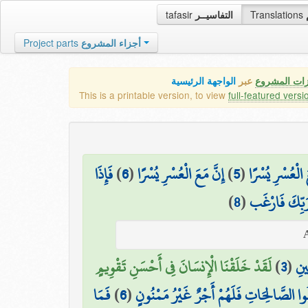
tafasir
التفاسيــر
Translations
Project parts
أجزاء المشروع
زات المشروع
عبر
الواجهة الرئيسية
This is a printable version, to view
full-featured versi
فَإِذَا
)
6
(
إِنَّ مَعَ الْعُسْرِ يُسْرًا
)
5
(
َ الْعُسْرِ يُسْرًا
)
8
(
 رَبِّكَ فَارْغَب
لَقَدْ خَلَقْنَا الْإِنسَانَ فِي أَحْسَنِ تَقْوِيمٍ
)
3
(
ِينِ
فَمَا
)
6
(
ِلُوا الصَّالِحَاتِ فَلَهُمْ أَجْرٌ غَيْرُ مَمْنُونٍ