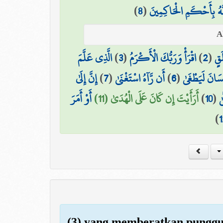
)
8
(
َّهُ بِأَحْكَمِ الْحَاكِمِينَ
الَّذِي عَلَّمَ
)
3
(
اقْرَأْ وَرَبُّكَ الْأَكْرَمُ
)
2
(
َقٍ
إِنَّ إِلَىٰ
)
7
(
أَن رَّآهُ اسْتَغْنَىٰ
)
6
(
ِنسَانَ لَيَطْغَىٰ
أَوْ أَمَرَ
أَرَأَيْتَ إِن كَانَ عَلَى الْهُدَىٰ (11)
)
10
(
ٰ
)
1
(3) yang memberatkan pungg