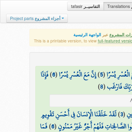
tafasir
التفاسيــر
Translations
Project parts
أجزاء المشروع
زات المشروع
عبر
الواجهة الرئيسية
This is a printable version, to view
full-featured versi
فَإِذَا
)
6
(
إِنَّ مَعَ الْعُسْرِ يُسْرًا
)
5
(
َ الْعُسْرِ يُسْرًا
)
8
(
 رَبِّكَ فَارْغَب
لَقَدْ خَلَقْنَا الْإِنسَانَ فِي أَحْسَنِ تَقْوِيمٍ
)
3
(
ِينِ
فَمَا
)
6
(
ِلُوا الصَّالِحَاتِ فَلَهُمْ أَجْرٌ غَيْرُ مَمْنُونٍ