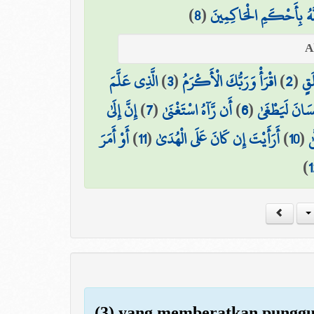
)
8
(
َّهُ بِأَحْكَمِ الْحَاكِمِينَ
الَّذِي عَلَّمَ
)
3
(
اقْرَأْ وَرَبُّكَ الْأَكْرَمُ
)
2
(
َقٍ
إِنَّ إِلَىٰ
)
7
(
أَن رَّآهُ اسْتَغْنَىٰ
)
6
(
ِنسَانَ لَيَطْغَىٰ
أَوْ أَمَرَ
)
11
(
أَرَأَيْتَ إِن كَانَ عَلَى الْهُدَىٰ
)
10
(
ٰ
)
1
(3) yang memberatkan pungg