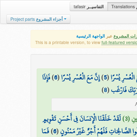
tafasir
التفاسيــر
Translations
Project parts
أجزاء المشروع
زات المشروع
عبر
الواجهة الرئيسية
This is a printable version, to view
full-featured versi
فَإِذَا
)
6
(
إِنَّ مَعَ الْعُسْرِ يُسْرًا
)
5
(
َ الْعُسْرِ يُسْرًا
)
8
(
 رَبِّكَ فَارْغَب
ِينِ (3
لَقَدْ خَلَقْنَا الْإِنسَانَ فِي أَحْسَنِ تَقْوِيمٍ
فَمَا
)
6
(
ِلُوا الصَّالِحَاتِ فَلَهُمْ أَجْرٌ غَيْرُ مَمْنُونٍ