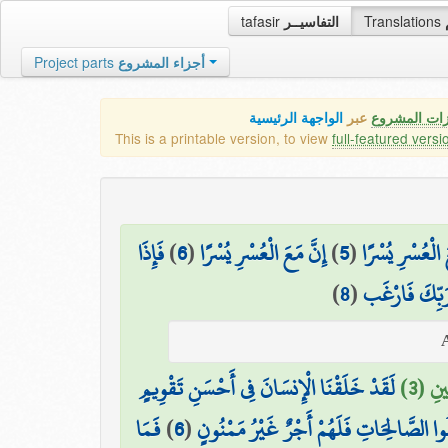
tafasir
التفاسيــر
Translations
Project parts
أجزاء المشروع
زات المشروع
عبر
الواجهة الرئيسية
This is a printable version, to view
full-featured versi
فَإِذَا
)
6
(
إِنَّ مَعَ الْعُسْرِ يُسْرًا
)
5
(
َ الْعُسْرِ يُسْرًا
)
8
(
 رَبِّكَ فَارْغَب
ِينِ (3
لَقَدْ خَلَقْنَا الْإِنسَانَ فِي أَحْسَنِ تَقْوِيمٍ
فَمَا
)
6
(
ِلُوا الصَّالِحَاتِ فَلَهُمْ أَجْرٌ غَيْرُ مَمْنُونٍ