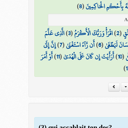
)
8
(
َّهُ بِأَحْكَمِ الْحَاكِمِينَ
الَّذِي عَلَّمَ
)
3
(
اقْرَأْ وَرَبُّكَ الْأَكْرَمُ
)
2
(
َقٍ
إِنَّ إِلَىٰ
)
7
(
أَن رَّآهُ اسْتَغْنَىٰ
)
6
(
ِنسَانَ لَيَطْغَىٰ
أَوْ أَمَرَ
)
11
(
أَرَأَيْتَ إِن كَانَ عَلَى الْهُدَىٰ
)
10
(
ٰ
)
1
(3) qui accablait ton dos?