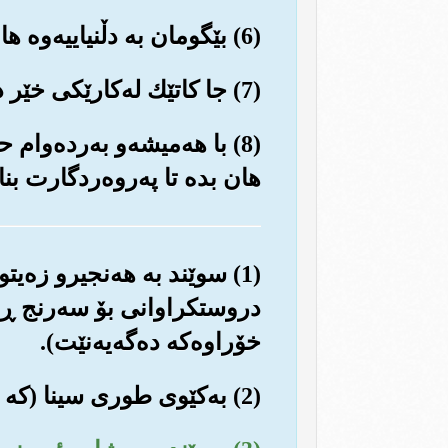
(6) بێگومان به دڵنیاییه‌وه هاوڕێ له‌گه‌ڵ ته‌نگانه‌دا خۆشی و ئاسووده‌یی هه‌ر ده‌بێت.
(7) جا کاتێك له‌کارێکی خێر ده‌بیته‌وه‌، خۆت ماندوو بکه به‌کارێکی خێری تره‌وه‌.
(8) با هه‌میشه‌و به‌رده‌وا
هان بده تا په‌روه‌ردگارت بنا
(1) سوێند به هه‌نجیرو زه‌
دروستکراوانی بۆ سه‌رنج ڕاک
خۆراوه‌که ده‌گه‌یه‌نێت).
(2) به‌کێوی طوری سینا (که خوا گفتوگۆی له‌گه‌ڵ حه‌زره‌تی موسا، له‌وێدا کرد).