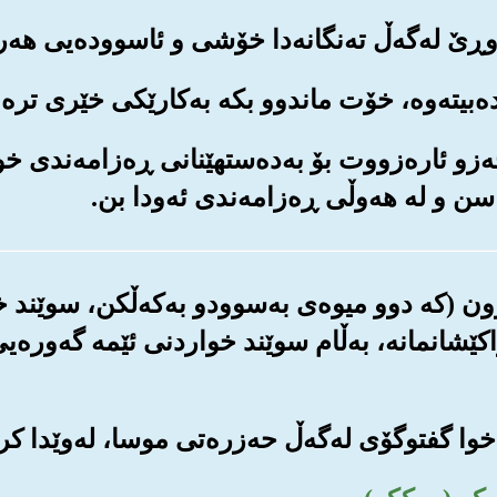
م حه‌زو ئاره‌زووت بۆ به‌ده‌ستهێنانی ڕه‌زامه‌ندی 
سن و له هه‌وڵی ڕه‌زامه‌ندی ئه‌ودا بن.
یتوون (که دوو میوه‌ی به‌سوودو به‌که‌ڵکن، سوێند 
ێشانمانه‌، به‌ڵام سوێند خواردنی ئێمه گه‌وره‌