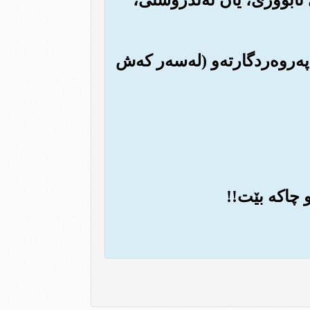
په‌روه‌ردگارته‌و (له‌سه‌ر که‌ش