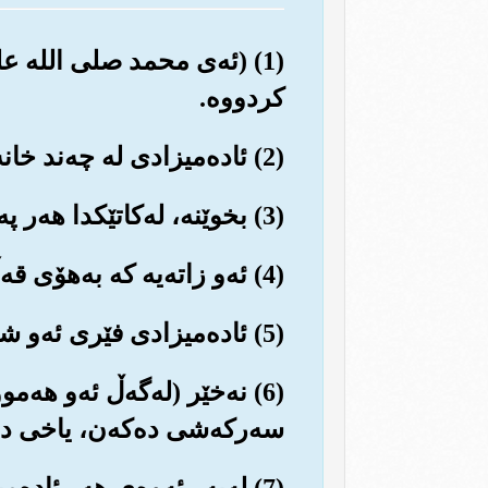
(1) (ئه‌ی محمد صلی الله ع
کردووه‌.
(2) ئاده‌میزادی له چه‌ند خانه‌یه‌کی هه‌ڵواسراو (له‌ناو منداڵداندا) دروست کردووه‌.
(3) بخوێنه‌، له‌کاتێکدا هه‌ر په‌روه‌ردگاری تۆ به‌خشنده‌یه‌.
(4) ئه‌و زاته‌یه که به‌هۆی قه‌ڵه‌مه‌وه زانستی و زانیاری فێر کردووه‌.
(5) ئاده‌میزادی فێری ئه‌و شتانه کردووه که نه‌یزانیوون.
(6) نه‌خێر (له‌گه‌ڵ ئه‌و هه
سه‌رکه‌شی ده‌که‌ن، یاخی ده‌
(7) له‌به‌ر ئه‌وه‌ی هه‌ر ئا