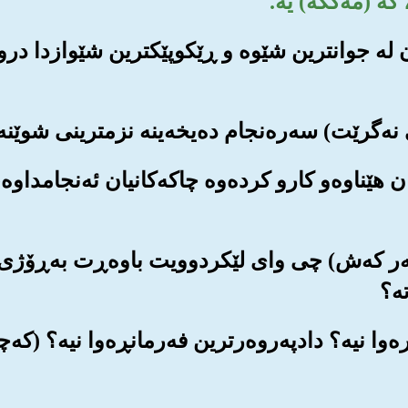
مان له جوانترین شێوه و ڕێکوپێکترین شێوازدا د
یان هێناوه‌و کارو کرده‌وه چاکه‌کانیان ئه‌نجامداوه
 سه‌ر که‌ش) چی وای لێکردوویت باوه‌ڕت به‌ڕۆژی 
ه‌؟
نڕه‌وا نیه‌؟ دادپه‌روه‌رترین فه‌رمانڕه‌وا نیه‌؟ (