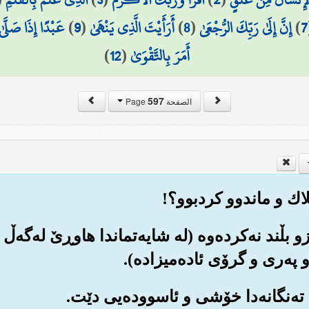
7
)
إِنَّ إِلَىٰ رَبِّكَ الرُّجْعَىٰ
(
8
)
أَرَأَيْتَ الَّذِي يَنْهَىٰ
(
9
)
عَبْدًا إِذَا صَلَّىٰ
أَمَرَ بِالتَّقْوَىٰ
(
12
)
597
الصفحة Page
رزو بڵند نه‌کرده‌وه (له شایه‌تماندا هاوڕێ له‌گه‌ڵ
په‌ری و گرۆی ئاده‌میزاده‌).