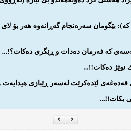
که‌): بێگومان سه‌ره‌نجام گه‌ڕانه‌وه هه‌ر بۆ لای 