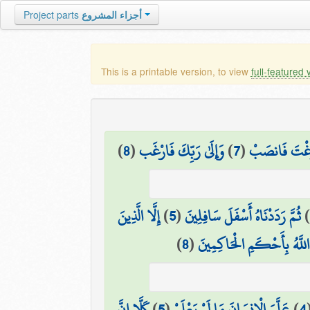
أجزاء المشروع
Project parts
This is a printable version, to view
full-featured 
َرَغْتَ فَانصَبْ
(
7
)
وَإِلَىٰ رَبِّكَ فَارْغَب
(
8
)
ثُمَّ رَدَدْنَاهُ أَسْفَلَ سَافِلِينَ
(
5
)
إِلَّا الَّذِينَ
للَّهُ بِأَحْكَمِ الْحَاكِمِينَ
(
8
)
4
)
عَلَّمَ الْإِنسَانَ مَا لَمْ يَعْلَمْ
(
5
)
كَلَّا إِنَّ