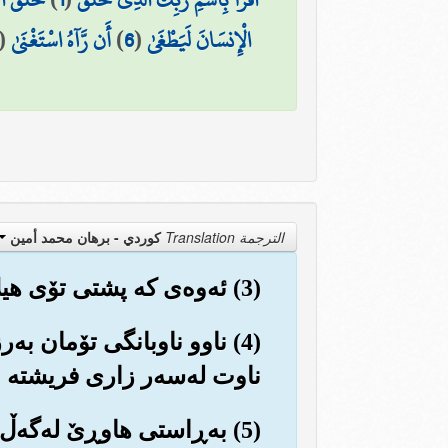
الْإِنسَانَ لَيَطْغَىٰ
(
6
)
أَن رَّآهُ اسْتَغْنَىٰ
(
الترجمة Translation
كوردي - برهان محمد أمين
(3) ئه‌وه‌ی که پشتی تۆی هیلاك و ماندوو کردبوو؟!
(4) ناوو ناوبانگی تۆمان به‌
ناوت له‌سه‌ر زاری فریشته و 
(5) به‌ڕاستی هاوڕێ له‌گه‌ڵ ته‌نگانه‌دا خۆشی و ئاسووده‌یی دێت.