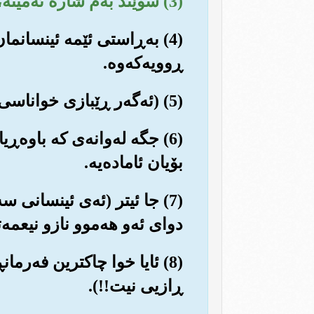
(3) سوێند به‌م شاره ئه‌مینه‌، که (مه‌ککه‌) یه‌.
(4) به‌ڕاستی ئێمه ئینسان
ڕوویه‌که‌وه‌.
(5) (ئه‌گه‌ر ڕێبازی خواناسی نه‌گرێت) سه‌ره‌نجام ده‌یخه‌ینه نزمترینی شوێنه نزمه‌کانه‌وه (له دۆزه‌خدا).
(6) جگه له‌وانه‌ی که باوه‌ڕ
بۆیان ئاماده‌یه‌.
(7) جا ئیتر (ئه‌ی ئینسانی
دوای ئه‌و هه‌موو نازو نیعمه‌ت
(8) ئایا خوا چاکترین فه‌رما
ڕازیی نیت!!).